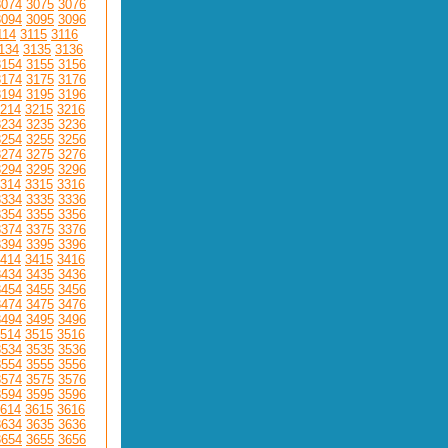
3074
3075
3076
3094
3095
3096
114
3115
3116
134
3135
3136
3154
3155
3156
3174
3175
3176
3194
3195
3196
214
3215
3216
3234
3235
3236
3254
3255
3256
3274
3275
3276
3294
3295
3296
314
3315
3316
3334
3335
3336
3354
3355
3356
3374
3375
3376
3394
3395
3396
414
3415
3416
3434
3435
3436
3454
3455
3456
3474
3475
3476
3494
3495
3496
514
3515
3516
3534
3535
3536
3554
3555
3556
3574
3575
3576
3594
3595
3596
614
3615
3616
3634
3635
3636
3654
3655
3656