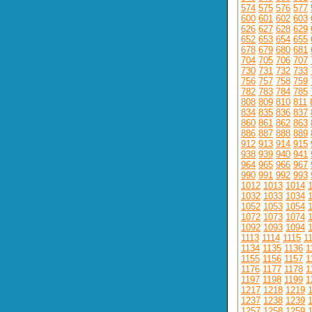
574
575
576
577
600
601
602
603
626
627
628
629
652
653
654
655
678
679
680
681
704
705
706
707
730
731
732
733
756
757
758
759
782
783
784
785
808
809
810
811
834
835
836
837
860
861
862
863
886
887
888
889
912
913
914
915
938
939
940
941
964
965
966
967
990
991
992
993
1012
1013
1014
1032
1033
1034
1052
1053
1054
1072
1073
1074
1092
1093
1094
1113
1114
1115
1
1134
1135
1136
1
1155
1156
1157
1
1176
1177
1178
1
1197
1198
1199
1
1217
1218
1219
1237
1238
1239
1257
1258
1259