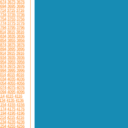
3674
3675
3676
3694
3695
3696
714
3715
3716
3734
3735
3736
3754
3755
3756
3774
3775
3776
3794
3795
3796
814
3815
3816
3834
3835
3836
3854
3855
3856
3874
3875
3876
3894
3895
3896
914
3915
3916
3934
3935
3936
3954
3955
3956
3974
3975
3976
3994
3995
3996
014
4015
4016
4034
4035
4036
4054
4055
4056
4074
4075
4076
4094
4095
4096
114
4115
4116
134
4135
4136
4154
4155
4156
4174
4175
4176
4194
4195
4196
214
4215
4216
4234
4235
4236
4254
4255
4256