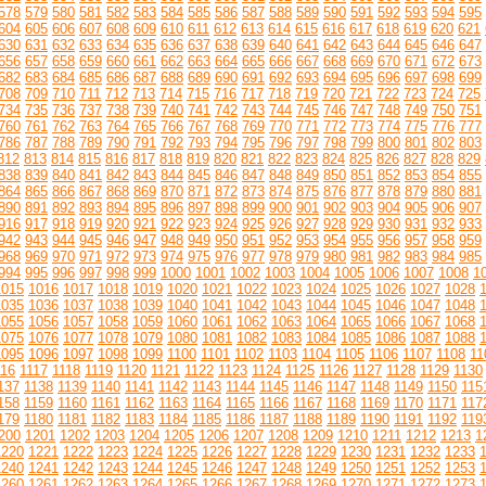
578
579
580
581
582
583
584
585
586
587
588
589
590
591
592
593
594
595
604
605
606
607
608
609
610
611
612
613
614
615
616
617
618
619
620
621
630
631
632
633
634
635
636
637
638
639
640
641
642
643
644
645
646
647
656
657
658
659
660
661
662
663
664
665
666
667
668
669
670
671
672
673
682
683
684
685
686
687
688
689
690
691
692
693
694
695
696
697
698
699
708
709
710
711
712
713
714
715
716
717
718
719
720
721
722
723
724
725
734
735
736
737
738
739
740
741
742
743
744
745
746
747
748
749
750
751
760
761
762
763
764
765
766
767
768
769
770
771
772
773
774
775
776
777
786
787
788
789
790
791
792
793
794
795
796
797
798
799
800
801
802
803
812
813
814
815
816
817
818
819
820
821
822
823
824
825
826
827
828
829
838
839
840
841
842
843
844
845
846
847
848
849
850
851
852
853
854
855
864
865
866
867
868
869
870
871
872
873
874
875
876
877
878
879
880
881
890
891
892
893
894
895
896
897
898
899
900
901
902
903
904
905
906
907
916
917
918
919
920
921
922
923
924
925
926
927
928
929
930
931
932
933
942
943
944
945
946
947
948
949
950
951
952
953
954
955
956
957
958
959
968
969
970
971
972
973
974
975
976
977
978
979
980
981
982
983
984
985
994
995
996
997
998
999
1000
1001
1002
1003
1004
1005
1006
1007
1008
1
1015
1016
1017
1018
1019
1020
1021
1022
1023
1024
1025
1026
1027
1028
1035
1036
1037
1038
1039
1040
1041
1042
1043
1044
1045
1046
1047
1048
1055
1056
1057
1058
1059
1060
1061
1062
1063
1064
1065
1066
1067
1068
1075
1076
1077
1078
1079
1080
1081
1082
1083
1084
1085
1086
1087
1088
1095
1096
1097
1098
1099
1100
1101
1102
1103
1104
1105
1106
1107
1108
11
116
1117
1118
1119
1120
1121
1122
1123
1124
1125
1126
1127
1128
1129
1130
137
1138
1139
1140
1141
1142
1143
1144
1145
1146
1147
1148
1149
1150
115
158
1159
1160
1161
1162
1163
1164
1165
1166
1167
1168
1169
1170
1171
117
179
1180
1181
1182
1183
1184
1185
1186
1187
1188
1189
1190
1191
1192
119
200
1201
1202
1203
1204
1205
1206
1207
1208
1209
1210
1211
1212
1213
1
1220
1221
1222
1223
1224
1225
1226
1227
1228
1229
1230
1231
1232
1233
1240
1241
1242
1243
1244
1245
1246
1247
1248
1249
1250
1251
1252
1253
1260
1261
1262
1263
1264
1265
1266
1267
1268
1269
1270
1271
1272
1273