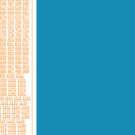
596
597
598
599
622
623
624
625
648
649
650
651
674
675
676
677
700
701
702
703
726
727
728
729
752
753
754
755
778
779
780
781
804
805
806
807
830
831
832
833
856
857
858
859
882
883
884
885
908
909
910
911
934
935
936
937
960
961
962
963
986
987
988
989
009
1010
1011
1029
1030
1031
1049
1050
1051
1069
1070
1071
1089
1090
1091
09
1110
1111
1112
1131
1132
1133
1
1152
1153
1154
2
1173
1174
1175
3
1194
1195
1196
214
1215
1216
1234
1235
1236
1254
1255
1256
1274
1275
1276