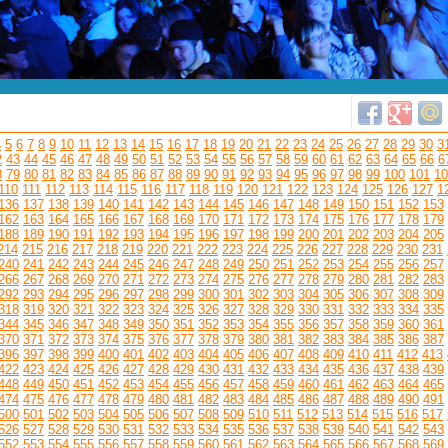
4
5
6
7
8
9
10
11
12
13
14
15
16
17
18
19
20
21
22
23
24
25
26
27
28
29
30
3
2
43
44
45
46
47
48
49
50
51
52
53
54
55
56
57
58
59
60
61
62
63
64
65
66
6
8
79
80
81
82
83
84
85
86
87
88
89
90
91
92
93
94
95
96
97
98
99
100
101
10
110
111
112
113
114
115
116
117
118
119
120
121
122
123
124
125
126
127
1
136
137
138
139
140
141
142
143
144
145
146
147
148
149
150
151
152
153
162
163
164
165
166
167
168
169
170
171
172
173
174
175
176
177
178
179
188
189
190
191
192
193
194
195
196
197
198
199
200
201
202
203
204
205
214
215
216
217
218
219
220
221
222
223
224
225
226
227
228
229
230
231
240
241
242
243
244
245
246
247
248
249
250
251
252
253
254
255
256
257
266
267
268
269
270
271
272
273
274
275
276
277
278
279
280
281
282
283
292
293
294
295
296
297
298
299
300
301
302
303
304
305
306
307
308
309
318
319
320
321
322
323
324
325
326
327
328
329
330
331
332
333
334
335
344
345
346
347
348
349
350
351
352
353
354
355
356
357
358
359
360
361
370
371
372
373
374
375
376
377
378
379
380
381
382
383
384
385
386
387
396
397
398
399
400
401
402
403
404
405
406
407
408
409
410
411
412
413
422
423
424
425
426
427
428
429
430
431
432
433
434
435
436
437
438
439
448
449
450
451
452
453
454
455
456
457
458
459
460
461
462
463
464
465
474
475
476
477
478
479
480
481
482
483
484
485
486
487
488
489
490
491
500
501
502
503
504
505
506
507
508
509
510
511
512
513
514
515
516
517
526
527
528
529
530
531
532
533
534
535
536
537
538
539
540
541
542
543
552
553
554
555
556
557
558
559
560
561
562
563
564
565
566
567
568
569