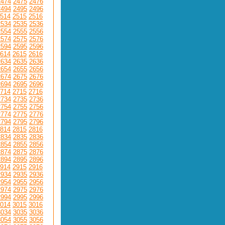
2474
2475
2476
2494
2495
2496
514
2515
2516
2534
2535
2536
2554
2555
2556
2574
2575
2576
2594
2595
2596
614
2615
2616
2634
2635
2636
2654
2655
2656
2674
2675
2676
2694
2695
2696
714
2715
2716
2734
2735
2736
2754
2755
2756
2774
2775
2776
2794
2795
2796
814
2815
2816
2834
2835
2836
2854
2855
2856
2874
2875
2876
2894
2895
2896
914
2915
2916
2934
2935
2936
2954
2955
2956
2974
2975
2976
2994
2995
2996
014
3015
3016
3034
3035
3036
3054
3055
3056