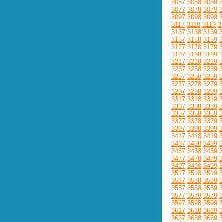
3057
3058
3059
3077
3078
3079
3097
3098
3099
3117
3118
3119
3
3137
3138
3139
3157
3158
3159
3177
3178
3179
3197
3198
3199
3217
3218
3219
3237
3238
3239
3257
3258
3259
3277
3278
3279
3297
3298
3299
3317
3318
3319
3337
3338
3339
3357
3358
3359
3377
3378
3379
3397
3398
3399
3417
3418
3419
3437
3438
3439
3457
3458
3459
3477
3478
3479
3497
3498
3499
3517
3518
3519
3537
3538
3539
3557
3558
3559
3577
3578
3579
3597
3598
3599
3617
3618
3619
3637
3638
3639