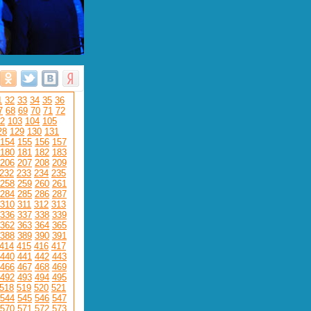
1
32
33
34
35
36
7
68
69
70
71
72
2
103
104
105
28
129
130
131
154
155
156
157
180
181
182
183
206
207
208
209
232
233
234
235
258
259
260
261
284
285
286
287
310
311
312
313
336
337
338
339
362
363
364
365
388
389
390
391
414
415
416
417
440
441
442
443
466
467
468
469
492
493
494
495
518
519
520
521
544
545
546
547
570
571
572
573