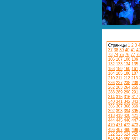
Страницы
1
2
3
37
38
39
40
41
4
73
74
75
76
77
7
106
107
108
109
132
133
134
135
158
159
160
161
184
185
186
187
210
211
212
213
236
237
238
239
262
263
264
265
288
289
290
291
314
315
316
317
340
341
342
343
366
367
368
369
392
393
394
395
418
419
420
421
444
445
446
447
470
471
472
473
496
497
498
499
522
523
524
525
548
549
550
551