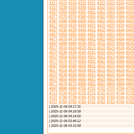
4317
4318
4319
4320
4321
4322
4323
4324
4325
4337
4338
4339
4340
4341
4342
4343
4344
4345
4357
4358
4359
4360
4361
4362
4363
4364
4365
4377
4378
4379
4380
4381
4382
4383
4384
4385
4397
4398
4399
4400
4401
4402
4403
4404
4405
4417
4418
4419
4420
4421
4422
4423
4424
4425
4437
4438
4439
4440
4441
4442
4443
4444
4445
4457
4458
4459
4460
4461
4462
4463
4464
4465
4477
4478
4479
4480
4481
4482
4483
4484
4485
4497
4498
4499
4500
4501
4502
4503
4504
4505
4517
4518
4519
4520
4521
4522
4523
4524
4525
4537
4538
4539
4540
4541
4542
4543
4544
4545
4557
4558
4559
4560
4561
4562
4563
4564
4565
4577
4578
4579
4580
4581
4582
4583
4584
4585
4597
4598
4599
4600
4601
4602
4603
4604
4605
4617
4618
4619
4620
4621
4622
4623
4624
4625
4637
4638
4639
4640
4641
4642
4643
4644
4645
4657
4658
4659
4660
4661
4662
4663
4664
4665
4677
4678
4679
4680
4681
4682
4683
4684
4685
4697
4698
4699
4700
4701
4702
4703
4704
4705
4717
4718
4719
4720
4721
4722
4723
4724
4725
4737
4738
4739
4740
4741
4742
4743
4744
4745
4757
4758
4759
4760
4761
4762
4763
4764
4765
|
2025-11-06 04:17:31
|
2025-11-06 04:16:58
|
2025-11-06 04:14:00
|
2025-11-06 03:46:12
|
2025-11-06 03:15:58