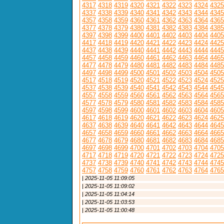
4317
4318
4319
4320
4321
4322
4323
4324
4325
4337
4338
4339
4340
4341
4342
4343
4344
4345
4357
4358
4359
4360
4361
4362
4363
4364
4365
4377
4378
4379
4380
4381
4382
4383
4384
4385
4397
4398
4399
4400
4401
4402
4403
4404
4405
4417
4418
4419
4420
4421
4422
4423
4424
4425
4437
4438
4439
4440
4441
4442
4443
4444
4445
4457
4458
4459
4460
4461
4462
4463
4464
4465
4477
4478
4479
4480
4481
4482
4483
4484
4485
4497
4498
4499
4500
4501
4502
4503
4504
4505
4517
4518
4519
4520
4521
4522
4523
4524
4525
4537
4538
4539
4540
4541
4542
4543
4544
4545
4557
4558
4559
4560
4561
4562
4563
4564
4565
4577
4578
4579
4580
4581
4582
4583
4584
4585
4597
4598
4599
4600
4601
4602
4603
4604
4605
4617
4618
4619
4620
4621
4622
4623
4624
4625
4637
4638
4639
4640
4641
4642
4643
4644
4645
4657
4658
4659
4660
4661
4662
4663
4664
4665
4677
4678
4679
4680
4681
4682
4683
4684
4685
4697
4698
4699
4700
4701
4702
4703
4704
4705
4717
4718
4719
4720
4721
4722
4723
4724
4725
4737
4738
4739
4740
4741
4742
4743
4744
4745
4757
4758
4759
4760
4761
4762
4763
4764
4765
|
2025-11-05 11:09:05
|
2025-11-05 11:09:02
|
2025-11-05 11:04:14
|
2025-11-05 11:03:53
|
2025-11-05 11:00:48