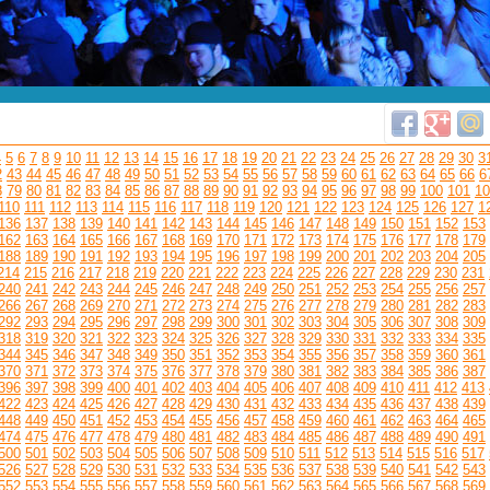
4
5
6
7
8
9
10
11
12
13
14
15
16
17
18
19
20
21
22
23
24
25
26
27
28
29
30
3
2
43
44
45
46
47
48
49
50
51
52
53
54
55
56
57
58
59
60
61
62
63
64
65
66
6
8
79
80
81
82
83
84
85
86
87
88
89
90
91
92
93
94
95
96
97
98
99
100
101
10
110
111
112
113
114
115
116
117
118
119
120
121
122
123
124
125
126
127
1
136
137
138
139
140
141
142
143
144
145
146
147
148
149
150
151
152
153
162
163
164
165
166
167
168
169
170
171
172
173
174
175
176
177
178
179
188
189
190
191
192
193
194
195
196
197
198
199
200
201
202
203
204
205
214
215
216
217
218
219
220
221
222
223
224
225
226
227
228
229
230
231
240
241
242
243
244
245
246
247
248
249
250
251
252
253
254
255
256
257
266
267
268
269
270
271
272
273
274
275
276
277
278
279
280
281
282
283
292
293
294
295
296
297
298
299
300
301
302
303
304
305
306
307
308
309
318
319
320
321
322
323
324
325
326
327
328
329
330
331
332
333
334
335
344
345
346
347
348
349
350
351
352
353
354
355
356
357
358
359
360
361
370
371
372
373
374
375
376
377
378
379
380
381
382
383
384
385
386
387
396
397
398
399
400
401
402
403
404
405
406
407
408
409
410
411
412
413
422
423
424
425
426
427
428
429
430
431
432
433
434
435
436
437
438
439
448
449
450
451
452
453
454
455
456
457
458
459
460
461
462
463
464
465
474
475
476
477
478
479
480
481
482
483
484
485
486
487
488
489
490
491
500
501
502
503
504
505
506
507
508
509
510
511
512
513
514
515
516
517
526
527
528
529
530
531
532
533
534
535
536
537
538
539
540
541
542
543
552
553
554
555
556
557
558
559
560
561
562
563
564
565
566
567
568
569