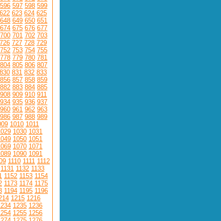
596
597
598
599
622
623
624
625
648
649
650
651
674
675
676
677
700
701
702
703
726
727
728
729
752
753
754
755
778
779
780
781
804
805
806
807
830
831
832
833
856
857
858
859
882
883
884
885
908
909
910
911
934
935
936
937
960
961
962
963
986
987
988
989
009
1010
1011
1029
1030
1031
1049
1050
1051
1069
1070
1071
1089
1090
1091
09
1110
1111
1112
1131
1132
1133
1
1152
1153
1154
2
1173
1174
1175
3
1194
1195
1196
214
1215
1216
1234
1235
1236
1254
1255
1256
1274
1275
1276