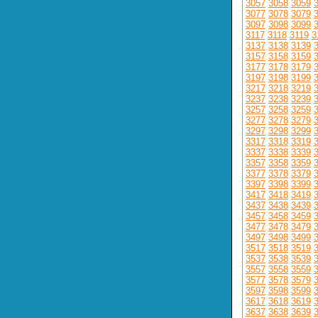
3057
3058
3059
3077
3078
3079
3097
3098
3099
3117
3118
3119
3
3137
3138
3139
3157
3158
3159
3177
3178
3179
3197
3198
3199
3217
3218
3219
3237
3238
3239
3257
3258
3259
3277
3278
3279
3297
3298
3299
3317
3318
3319
3337
3338
3339
3357
3358
3359
3377
3378
3379
3397
3398
3399
3417
3418
3419
3437
3438
3439
3457
3458
3459
3477
3478
3479
3497
3498
3499
3517
3518
3519
3537
3538
3539
3557
3558
3559
3577
3578
3579
3597
3598
3599
3617
3618
3619
3637
3638
3639