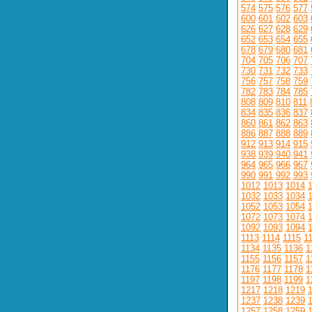
574
575
576
577
600
601
602
603
626
627
628
629
652
653
654
655
678
679
680
681
704
705
706
707
730
731
732
733
756
757
758
759
782
783
784
785
808
809
810
811
834
835
836
837
860
861
862
863
886
887
888
889
912
913
914
915
938
939
940
941
964
965
966
967
990
991
992
993
1012
1013
1014
1032
1033
1034
1052
1053
1054
1072
1073
1074
1092
1093
1094
1113
1114
1115
1
1134
1135
1136
1
1155
1156
1157
1
1176
1177
1178
1
1197
1198
1199
1
1217
1218
1219
1237
1238
1239
1257
1258
1259