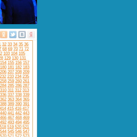
1
32
33
34
35
36
7
68
69
70
71
72
2
103
104
105
28
129
130
131
154
155
156
157
180
181
182
183
206
207
208
209
232
233
234
235
258
259
260
261
284
285
286
287
310
311
312
313
336
337
338
339
362
363
364
365
388
389
390
391
414
415
416
417
440
441
442
443
466
467
468
469
492
493
494
495
518
519
520
521
544
545
546
547
570
571
572
573