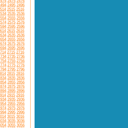
2474
2475
2476
2494
2495
2496
514
2515
2516
2534
2535
2536
2554
2555
2556
2574
2575
2576
2594
2595
2596
614
2615
2616
2634
2635
2636
2654
2655
2656
2674
2675
2676
2694
2695
2696
714
2715
2716
2734
2735
2736
2754
2755
2756
2774
2775
2776
2794
2795
2796
814
2815
2816
2834
2835
2836
2854
2855
2856
2874
2875
2876
2894
2895
2896
914
2915
2916
2934
2935
2936
2954
2955
2956
2974
2975
2976
2994
2995
2996
014
3015
3016
3034
3035
3036
3054
3055
3056