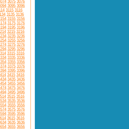
3074
3075
3076
3094
3095
3096
114
3115
3116
134
3135
3136
3154
3155
3156
3174
3175
3176
3194
3195
3196
214
3215
3216
3234
3235
3236
3254
3255
3256
3274
3275
3276
3294
3295
3296
314
3315
3316
3334
3335
3336
3354
3355
3356
3374
3375
3376
3394
3395
3396
414
3415
3416
3434
3435
3436
3454
3455
3456
3474
3475
3476
3494
3495
3496
514
3515
3516
3534
3535
3536
3554
3555
3556
3574
3575
3576
3594
3595
3596
614
3615
3616
3634
3635
3636
3654
3655
3656