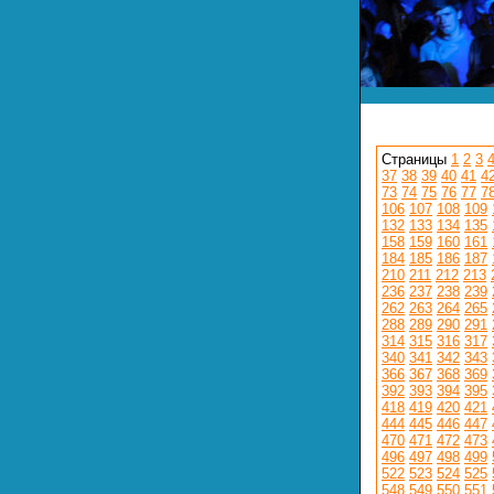
Страницы
1
2
3
37
38
39
40
41
4
73
74
75
76
77
7
106
107
108
109
132
133
134
135
158
159
160
161
184
185
186
187
210
211
212
213
236
237
238
239
262
263
264
265
288
289
290
291
314
315
316
317
340
341
342
343
366
367
368
369
392
393
394
395
418
419
420
421
444
445
446
447
470
471
472
473
496
497
498
499
522
523
524
525
548
549
550
551