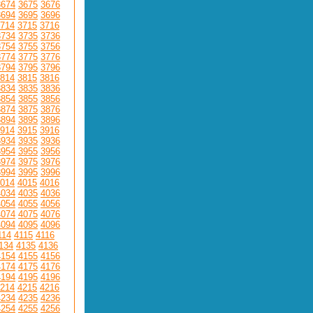
3674
3675
3676
3694
3695
3696
714
3715
3716
3734
3735
3736
3754
3755
3756
3774
3775
3776
3794
3795
3796
814
3815
3816
3834
3835
3836
3854
3855
3856
3874
3875
3876
3894
3895
3896
914
3915
3916
3934
3935
3936
3954
3955
3956
3974
3975
3976
3994
3995
3996
014
4015
4016
4034
4035
4036
4054
4055
4056
4074
4075
4076
4094
4095
4096
114
4115
4116
134
4135
4136
4154
4155
4156
4174
4175
4176
4194
4195
4196
214
4215
4216
4234
4235
4236
4254
4255
4256