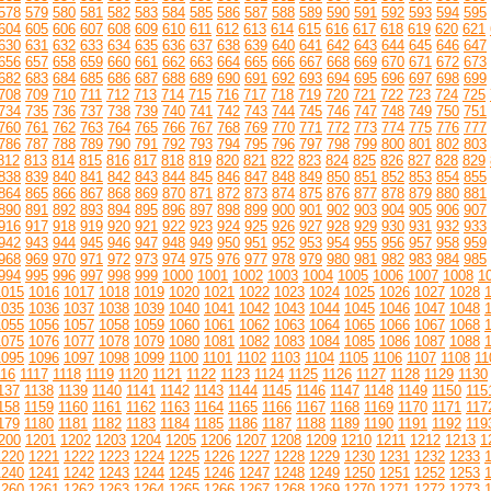
578
579
580
581
582
583
584
585
586
587
588
589
590
591
592
593
594
595
604
605
606
607
608
609
610
611
612
613
614
615
616
617
618
619
620
621
630
631
632
633
634
635
636
637
638
639
640
641
642
643
644
645
646
647
656
657
658
659
660
661
662
663
664
665
666
667
668
669
670
671
672
673
682
683
684
685
686
687
688
689
690
691
692
693
694
695
696
697
698
699
708
709
710
711
712
713
714
715
716
717
718
719
720
721
722
723
724
725
734
735
736
737
738
739
740
741
742
743
744
745
746
747
748
749
750
751
760
761
762
763
764
765
766
767
768
769
770
771
772
773
774
775
776
777
786
787
788
789
790
791
792
793
794
795
796
797
798
799
800
801
802
803
812
813
814
815
816
817
818
819
820
821
822
823
824
825
826
827
828
829
838
839
840
841
842
843
844
845
846
847
848
849
850
851
852
853
854
855
864
865
866
867
868
869
870
871
872
873
874
875
876
877
878
879
880
881
890
891
892
893
894
895
896
897
898
899
900
901
902
903
904
905
906
907
916
917
918
919
920
921
922
923
924
925
926
927
928
929
930
931
932
933
942
943
944
945
946
947
948
949
950
951
952
953
954
955
956
957
958
959
968
969
970
971
972
973
974
975
976
977
978
979
980
981
982
983
984
985
994
995
996
997
998
999
1000
1001
1002
1003
1004
1005
1006
1007
1008
1
1015
1016
1017
1018
1019
1020
1021
1022
1023
1024
1025
1026
1027
1028
1035
1036
1037
1038
1039
1040
1041
1042
1043
1044
1045
1046
1047
1048
1055
1056
1057
1058
1059
1060
1061
1062
1063
1064
1065
1066
1067
1068
1075
1076
1077
1078
1079
1080
1081
1082
1083
1084
1085
1086
1087
1088
1095
1096
1097
1098
1099
1100
1101
1102
1103
1104
1105
1106
1107
1108
11
116
1117
1118
1119
1120
1121
1122
1123
1124
1125
1126
1127
1128
1129
1130
137
1138
1139
1140
1141
1142
1143
1144
1145
1146
1147
1148
1149
1150
115
158
1159
1160
1161
1162
1163
1164
1165
1166
1167
1168
1169
1170
1171
117
179
1180
1181
1182
1183
1184
1185
1186
1187
1188
1189
1190
1191
1192
119
200
1201
1202
1203
1204
1205
1206
1207
1208
1209
1210
1211
1212
1213
1
1220
1221
1222
1223
1224
1225
1226
1227
1228
1229
1230
1231
1232
1233
1240
1241
1242
1243
1244
1245
1246
1247
1248
1249
1250
1251
1252
1253
1260
1261
1262
1263
1264
1265
1266
1267
1268
1269
1270
1271
1272
1273