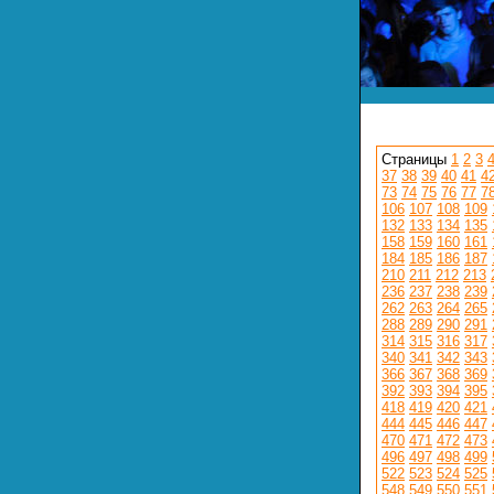
Страницы
1
2
3
37
38
39
40
41
4
73
74
75
76
77
7
106
107
108
109
132
133
134
135
158
159
160
161
184
185
186
187
210
211
212
213
236
237
238
239
262
263
264
265
288
289
290
291
314
315
316
317
340
341
342
343
366
367
368
369
392
393
394
395
418
419
420
421
444
445
446
447
470
471
472
473
496
497
498
499
522
523
524
525
548
549
550
551