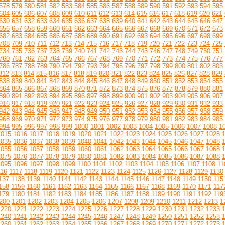
578
579
580
581
582
583
584
585
586
587
588
589
590
591
592
593
594
595
604
605
606
607
608
609
610
611
612
613
614
615
616
617
618
619
620
621
630
631
632
633
634
635
636
637
638
639
640
641
642
643
644
645
646
647
656
657
658
659
660
661
662
663
664
665
666
667
668
669
670
671
672
673
682
683
684
685
686
687
688
689
690
691
692
693
694
695
696
697
698
699
708
709
710
711
712
713
714
715
716
717
718
719
720
721
722
723
724
725
734
735
736
737
738
739
740
741
742
743
744
745
746
747
748
749
750
751
760
761
762
763
764
765
766
767
768
769
770
771
772
773
774
775
776
777
786
787
788
789
790
791
792
793
794
795
796
797
798
799
800
801
802
803
812
813
814
815
816
817
818
819
820
821
822
823
824
825
826
827
828
829
838
839
840
841
842
843
844
845
846
847
848
849
850
851
852
853
854
855
864
865
866
867
868
869
870
871
872
873
874
875
876
877
878
879
880
881
890
891
892
893
894
895
896
897
898
899
900
901
902
903
904
905
906
907
916
917
918
919
920
921
922
923
924
925
926
927
928
929
930
931
932
933
942
943
944
945
946
947
948
949
950
951
952
953
954
955
956
957
958
959
968
969
970
971
972
973
974
975
976
977
978
979
980
981
982
983
984
985
994
995
996
997
998
999
1000
1001
1002
1003
1004
1005
1006
1007
1008
1
1015
1016
1017
1018
1019
1020
1021
1022
1023
1024
1025
1026
1027
1028
1035
1036
1037
1038
1039
1040
1041
1042
1043
1044
1045
1046
1047
1048
1055
1056
1057
1058
1059
1060
1061
1062
1063
1064
1065
1066
1067
1068
1075
1076
1077
1078
1079
1080
1081
1082
1083
1084
1085
1086
1087
1088
1095
1096
1097
1098
1099
1100
1101
1102
1103
1104
1105
1106
1107
1108
11
116
1117
1118
1119
1120
1121
1122
1123
1124
1125
1126
1127
1128
1129
1130
137
1138
1139
1140
1141
1142
1143
1144
1145
1146
1147
1148
1149
1150
115
158
1159
1160
1161
1162
1163
1164
1165
1166
1167
1168
1169
1170
1171
117
179
1180
1181
1182
1183
1184
1185
1186
1187
1188
1189
1190
1191
1192
119
200
1201
1202
1203
1204
1205
1206
1207
1208
1209
1210
1211
1212
1213
1
1220
1221
1222
1223
1224
1225
1226
1227
1228
1229
1230
1231
1232
1233
1240
1241
1242
1243
1244
1245
1246
1247
1248
1249
1250
1251
1252
1253
1260
1261
1262
1263
1264
1265
1266
1267
1268
1269
1270
1271
1272
1273