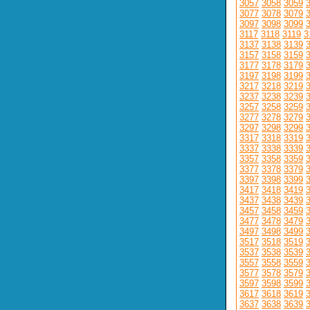
3057
3058
3059
3077
3078
3079
3097
3098
3099
3117
3118
3119
3
3137
3138
3139
3157
3158
3159
3177
3178
3179
3197
3198
3199
3217
3218
3219
3237
3238
3239
3257
3258
3259
3277
3278
3279
3297
3298
3299
3317
3318
3319
3337
3338
3339
3357
3358
3359
3377
3378
3379
3397
3398
3399
3417
3418
3419
3437
3438
3439
3457
3458
3459
3477
3478
3479
3497
3498
3499
3517
3518
3519
3537
3538
3539
3557
3558
3559
3577
3578
3579
3597
3598
3599
3617
3618
3619
3637
3638
3639