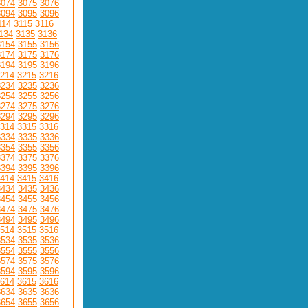
3074
3075
3076
3094
3095
3096
114
3115
3116
134
3135
3136
3154
3155
3156
3174
3175
3176
3194
3195
3196
214
3215
3216
3234
3235
3236
3254
3255
3256
3274
3275
3276
3294
3295
3296
314
3315
3316
3334
3335
3336
3354
3355
3356
3374
3375
3376
3394
3395
3396
414
3415
3416
3434
3435
3436
3454
3455
3456
3474
3475
3476
3494
3495
3496
514
3515
3516
3534
3535
3536
3554
3555
3556
3574
3575
3576
3594
3595
3596
614
3615
3616
3634
3635
3636
3654
3655
3656