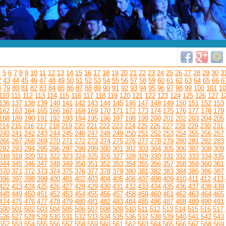
4
5
6
7
8
9
10
11
12
13
14
15
16
17
18
19
20
21
22
23
24
25
26
27
28
29
30
3
2
43
44
45
46
47
48
49
50
51
52
53
54
55
56
57
58
59
60
61
62
63
64
65
66
6
8
79
80
81
82
83
84
85
86
87
88
89
90
91
92
93
94
95
96
97
98
99
100
101
10
110
111
112
113
114
115
116
117
118
119
120
121
122
123
124
125
126
127
1
136
137
138
139
140
141
142
143
144
145
146
147
148
149
150
151
152
153
162
163
164
165
166
167
168
169
170
171
172
173
174
175
176
177
178
179
188
189
190
191
192
193
194
195
196
197
198
199
200
201
202
203
204
205
214
215
216
217
218
219
220
221
222
223
224
225
226
227
228
229
230
231
240
241
242
243
244
245
246
247
248
249
250
251
252
253
254
255
256
257
266
267
268
269
270
271
272
273
274
275
276
277
278
279
280
281
282
283
292
293
294
295
296
297
298
299
300
301
302
303
304
305
306
307
308
309
318
319
320
321
322
323
324
325
326
327
328
329
330
331
332
333
334
335
344
345
346
347
348
349
350
351
352
353
354
355
356
357
358
359
360
361
370
371
372
373
374
375
376
377
378
379
380
381
382
383
384
385
386
387
396
397
398
399
400
401
402
403
404
405
406
407
408
409
410
411
412
413
422
423
424
425
426
427
428
429
430
431
432
433
434
435
436
437
438
439
448
449
450
451
452
453
454
455
456
457
458
459
460
461
462
463
464
465
474
475
476
477
478
479
480
481
482
483
484
485
486
487
488
489
490
491
500
501
502
503
504
505
506
507
508
509
510
511
512
513
514
515
516
517
526
527
528
529
530
531
532
533
534
535
536
537
538
539
540
541
542
543
552
553
554
555
556
557
558
559
560
561
562
563
564
565
566
567
568
569