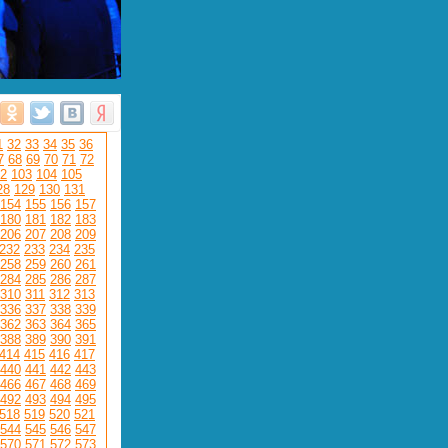
1
32
33
34
35
36
7
68
69
70
71
72
2
103
104
105
28
129
130
131
154
155
156
157
180
181
182
183
206
207
208
209
232
233
234
235
258
259
260
261
284
285
286
287
310
311
312
313
336
337
338
339
362
363
364
365
388
389
390
391
414
415
416
417
440
441
442
443
466
467
468
469
492
493
494
495
518
519
520
521
544
545
546
547
570
571
572
573