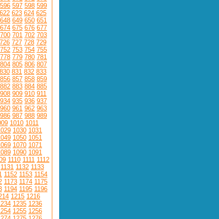
596
597
598
599
622
623
624
625
648
649
650
651
674
675
676
677
700
701
702
703
726
727
728
729
752
753
754
755
778
779
780
781
804
805
806
807
830
831
832
833
856
857
858
859
882
883
884
885
908
909
910
911
934
935
936
937
960
961
962
963
986
987
988
989
009
1010
1011
1029
1030
1031
1049
1050
1051
1069
1070
1071
1089
1090
1091
09
1110
1111
1112
1131
1132
1133
1
1152
1153
1154
2
1173
1174
1175
3
1194
1195
1196
214
1215
1216
1234
1235
1236
1254
1255
1256
1274
1275
1276