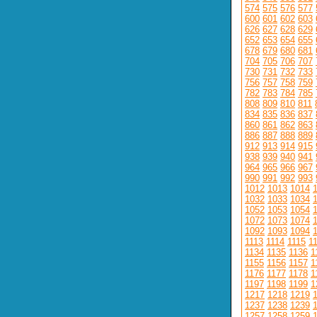
574
575
576
577
600
601
602
603
626
627
628
629
652
653
654
655
678
679
680
681
704
705
706
707
730
731
732
733
756
757
758
759
782
783
784
785
808
809
810
811
834
835
836
837
860
861
862
863
886
887
888
889
912
913
914
915
938
939
940
941
964
965
966
967
990
991
992
993
1012
1013
1014
1032
1033
1034
1052
1053
1054
1072
1073
1074
1092
1093
1094
1113
1114
1115
1
1134
1135
1136
1
1155
1156
1157
1
1176
1177
1178
1
1197
1198
1199
1
1217
1218
1219
1237
1238
1239
1257
1258
1259