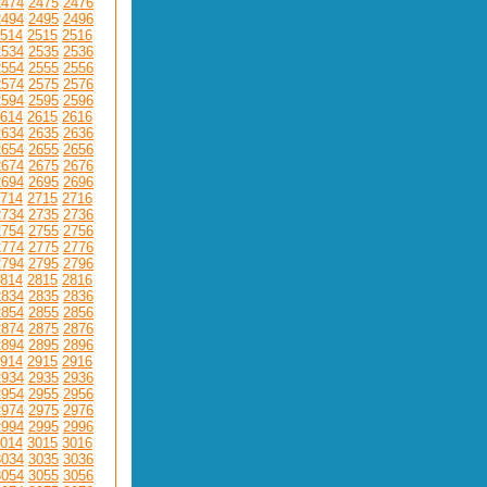
2474
2475
2476
2494
2495
2496
514
2515
2516
2534
2535
2536
2554
2555
2556
2574
2575
2576
2594
2595
2596
614
2615
2616
2634
2635
2636
2654
2655
2656
2674
2675
2676
2694
2695
2696
714
2715
2716
2734
2735
2736
2754
2755
2756
2774
2775
2776
2794
2795
2796
814
2815
2816
2834
2835
2836
2854
2855
2856
2874
2875
2876
2894
2895
2896
914
2915
2916
2934
2935
2936
2954
2955
2956
2974
2975
2976
2994
2995
2996
014
3015
3016
3034
3035
3036
3054
3055
3056