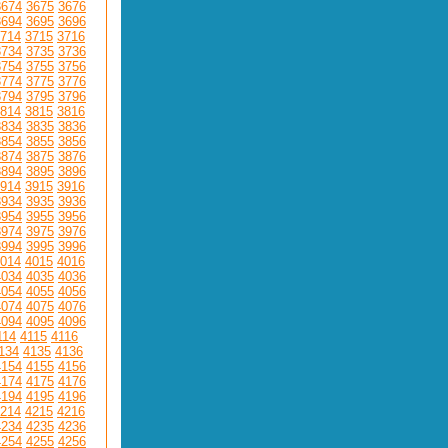
3674
3675
3676
3694
3695
3696
714
3715
3716
3734
3735
3736
3754
3755
3756
3774
3775
3776
3794
3795
3796
814
3815
3816
3834
3835
3836
3854
3855
3856
3874
3875
3876
3894
3895
3896
914
3915
3916
3934
3935
3936
3954
3955
3956
3974
3975
3976
3994
3995
3996
014
4015
4016
4034
4035
4036
4054
4055
4056
4074
4075
4076
4094
4095
4096
114
4115
4116
134
4135
4136
4154
4155
4156
4174
4175
4176
4194
4195
4196
214
4215
4216
4234
4235
4236
4254
4255
4256