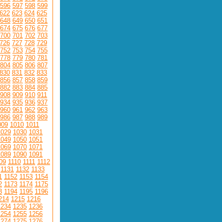
596
597
598
599
622
623
624
625
648
649
650
651
674
675
676
677
700
701
702
703
726
727
728
729
752
753
754
755
778
779
780
781
804
805
806
807
830
831
832
833
856
857
858
859
882
883
884
885
908
909
910
911
934
935
936
937
960
961
962
963
986
987
988
989
009
1010
1011
1029
1030
1031
1049
1050
1051
1069
1070
1071
1089
1090
1091
09
1110
1111
1112
1131
1132
1133
1
1152
1153
1154
2
1173
1174
1175
3
1194
1195
1196
214
1215
1216
1234
1235
1236
1254
1255
1256
1274
1275
1276