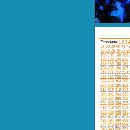
Страницы
1
2
3
37
38
39
40
41
4
73
74
75
76
77
7
106
107
108
109
132
133
134
135
158
159
160
161
184
185
186
187
210
211
212
213
236
237
238
239
262
263
264
265
288
289
290
291
314
315
316
317
340
341
342
343
366
367
368
369
392
393
394
395
418
419
420
421
444
445
446
447
470
471
472
473
496
497
498
499
522
523
524
525
548
549
550
551