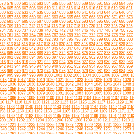
578
579
580
581
582
583
584
585
586
587
588
589
590
591
592
593
594
595
604
605
606
607
608
609
610
611
612
613
614
615
616
617
618
619
620
621
630
631
632
633
634
635
636
637
638
639
640
641
642
643
644
645
646
647
656
657
658
659
660
661
662
663
664
665
666
667
668
669
670
671
672
673
682
683
684
685
686
687
688
689
690
691
692
693
694
695
696
697
698
699
708
709
710
711
712
713
714
715
716
717
718
719
720
721
722
723
724
725
734
735
736
737
738
739
740
741
742
743
744
745
746
747
748
749
750
751
760
761
762
763
764
765
766
767
768
769
770
771
772
773
774
775
776
777
786
787
788
789
790
791
792
793
794
795
796
797
798
799
800
801
802
803
812
813
814
815
816
817
818
819
820
821
822
823
824
825
826
827
828
829
838
839
840
841
842
843
844
845
846
847
848
849
850
851
852
853
854
855
864
865
866
867
868
869
870
871
872
873
874
875
876
877
878
879
880
881
890
891
892
893
894
895
896
897
898
899
900
901
902
903
904
905
906
907
916
917
918
919
920
921
922
923
924
925
926
927
928
929
930
931
932
933
942
943
944
945
946
947
948
949
950
951
952
953
954
955
956
957
958
959
968
969
970
971
972
973
974
975
976
977
978
979
980
981
982
983
984
985
994
995
996
997
998
999
1000
1001
1002
1003
1004
1005
1006
1007
1008
1
1015
1016
1017
1018
1019
1020
1021
1022
1023
1024
1025
1026
1027
1028
1035
1036
1037
1038
1039
1040
1041
1042
1043
1044
1045
1046
1047
1048
1055
1056
1057
1058
1059
1060
1061
1062
1063
1064
1065
1066
1067
1068
1075
1076
1077
1078
1079
1080
1081
1082
1083
1084
1085
1086
1087
1088
1095
1096
1097
1098
1099
1100
1101
1102
1103
1104
1105
1106
1107
1108
11
116
1117
1118
1119
1120
1121
1122
1123
1124
1125
1126
1127
1128
1129
1130
137
1138
1139
1140
1141
1142
1143
1144
1145
1146
1147
1148
1149
1150
115
158
1159
1160
1161
1162
1163
1164
1165
1166
1167
1168
1169
1170
1171
117
179
1180
1181
1182
1183
1184
1185
1186
1187
1188
1189
1190
1191
1192
119
200
1201
1202
1203
1204
1205
1206
1207
1208
1209
1210
1211
1212
1213
1
1220
1221
1222
1223
1224
1225
1226
1227
1228
1229
1230
1231
1232
1233
1240
1241
1242
1243
1244
1245
1246
1247
1248
1249
1250
1251
1252
1253
1260
1261
1262
1263
1264
1265
1266
1267
1268
1269
1270
1271
1272
1273