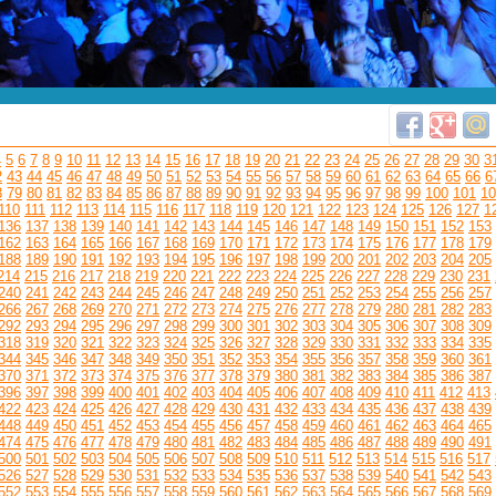
4
5
6
7
8
9
10
11
12
13
14
15
16
17
18
19
20
21
22
23
24
25
26
27
28
29
30
3
2
43
44
45
46
47
48
49
50
51
52
53
54
55
56
57
58
59
60
61
62
63
64
65
66
6
8
79
80
81
82
83
84
85
86
87
88
89
90
91
92
93
94
95
96
97
98
99
100
101
10
110
111
112
113
114
115
116
117
118
119
120
121
122
123
124
125
126
127
1
136
137
138
139
140
141
142
143
144
145
146
147
148
149
150
151
152
153
162
163
164
165
166
167
168
169
170
171
172
173
174
175
176
177
178
179
188
189
190
191
192
193
194
195
196
197
198
199
200
201
202
203
204
205
214
215
216
217
218
219
220
221
222
223
224
225
226
227
228
229
230
231
240
241
242
243
244
245
246
247
248
249
250
251
252
253
254
255
256
257
266
267
268
269
270
271
272
273
274
275
276
277
278
279
280
281
282
283
292
293
294
295
296
297
298
299
300
301
302
303
304
305
306
307
308
309
318
319
320
321
322
323
324
325
326
327
328
329
330
331
332
333
334
335
344
345
346
347
348
349
350
351
352
353
354
355
356
357
358
359
360
361
370
371
372
373
374
375
376
377
378
379
380
381
382
383
384
385
386
387
396
397
398
399
400
401
402
403
404
405
406
407
408
409
410
411
412
413
422
423
424
425
426
427
428
429
430
431
432
433
434
435
436
437
438
439
448
449
450
451
452
453
454
455
456
457
458
459
460
461
462
463
464
465
474
475
476
477
478
479
480
481
482
483
484
485
486
487
488
489
490
491
500
501
502
503
504
505
506
507
508
509
510
511
512
513
514
515
516
517
526
527
528
529
530
531
532
533
534
535
536
537
538
539
540
541
542
543
552
553
554
555
556
557
558
559
560
561
562
563
564
565
566
567
568
569