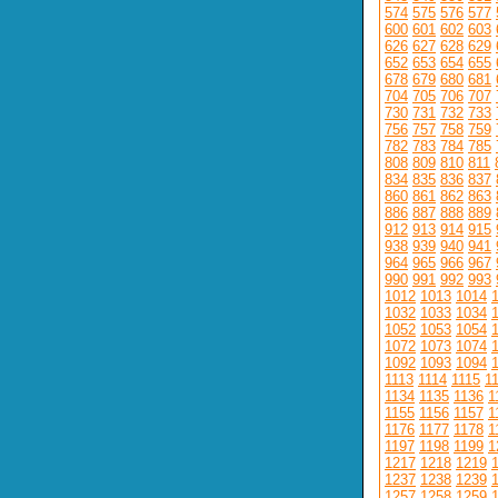
574
575
576
577
600
601
602
603
626
627
628
629
652
653
654
655
678
679
680
681
704
705
706
707
730
731
732
733
756
757
758
759
782
783
784
785
808
809
810
811
834
835
836
837
860
861
862
863
886
887
888
889
912
913
914
915
938
939
940
941
964
965
966
967
990
991
992
993
1012
1013
1014
1032
1033
1034
1052
1053
1054
1072
1073
1074
1092
1093
1094
1113
1114
1115
1
1134
1135
1136
1
1155
1156
1157
1
1176
1177
1178
1
1197
1198
1199
1
1217
1218
1219
1237
1238
1239
1257
1258
1259