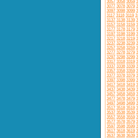
3057
3058
3059
3077
3078
3079
3097
3098
3099
3117
3118
3119
3
3137
3138
3139
3157
3158
3159
3177
3178
3179
3197
3198
3199
3217
3218
3219
3237
3238
3239
3257
3258
3259
3277
3278
3279
3297
3298
3299
3317
3318
3319
3337
3338
3339
3357
3358
3359
3377
3378
3379
3397
3398
3399
3417
3418
3419
3437
3438
3439
3457
3458
3459
3477
3478
3479
3497
3498
3499
3517
3518
3519
3537
3538
3539
3557
3558
3559
3577
3578
3579
3597
3598
3599
3617
3618
3619
3637
3638
3639