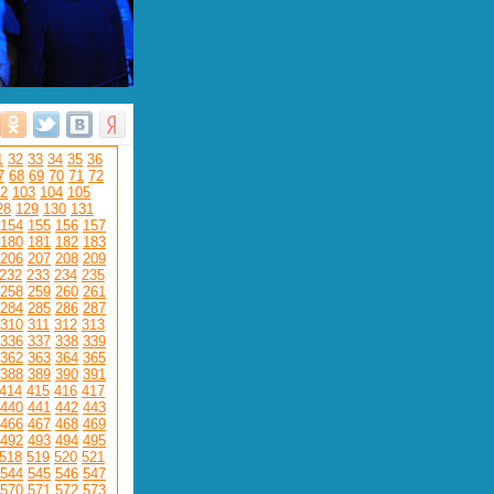
1
32
33
34
35
36
7
68
69
70
71
72
2
103
104
105
28
129
130
131
154
155
156
157
180
181
182
183
206
207
208
209
232
233
234
235
258
259
260
261
284
285
286
287
310
311
312
313
336
337
338
339
362
363
364
365
388
389
390
391
414
415
416
417
440
441
442
443
466
467
468
469
492
493
494
495
518
519
520
521
544
545
546
547
570
571
572
573