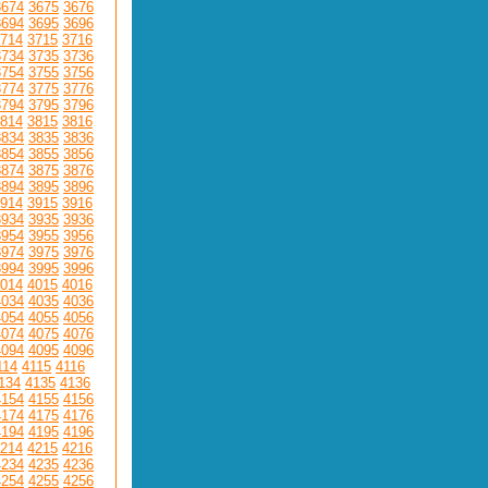
3674
3675
3676
3694
3695
3696
714
3715
3716
3734
3735
3736
3754
3755
3756
3774
3775
3776
3794
3795
3796
814
3815
3816
3834
3835
3836
3854
3855
3856
3874
3875
3876
3894
3895
3896
914
3915
3916
3934
3935
3936
3954
3955
3956
3974
3975
3976
3994
3995
3996
014
4015
4016
4034
4035
4036
4054
4055
4056
4074
4075
4076
4094
4095
4096
114
4115
4116
134
4135
4136
4154
4155
4156
4174
4175
4176
4194
4195
4196
214
4215
4216
4234
4235
4236
4254
4255
4256