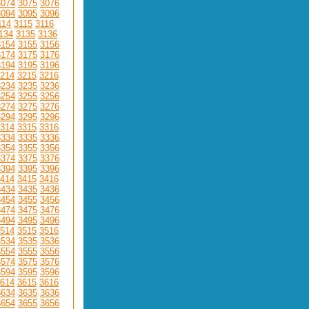
3074
3075
3076
3094
3095
3096
114
3115
3116
134
3135
3136
3154
3155
3156
3174
3175
3176
3194
3195
3196
214
3215
3216
3234
3235
3236
3254
3255
3256
3274
3275
3276
3294
3295
3296
314
3315
3316
3334
3335
3336
3354
3355
3356
3374
3375
3376
3394
3395
3396
414
3415
3416
3434
3435
3436
3454
3455
3456
3474
3475
3476
3494
3495
3496
514
3515
3516
3534
3535
3536
3554
3555
3556
3574
3575
3576
3594
3595
3596
614
3615
3616
3634
3635
3636
3654
3655
3656