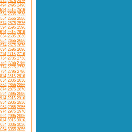
2474
2475
2476
2494
2495
2496
514
2515
2516
2534
2535
2536
2554
2555
2556
2574
2575
2576
2594
2595
2596
614
2615
2616
2634
2635
2636
2654
2655
2656
2674
2675
2676
2694
2695
2696
714
2715
2716
2734
2735
2736
2754
2755
2756
2774
2775
2776
2794
2795
2796
814
2815
2816
2834
2835
2836
2854
2855
2856
2874
2875
2876
2894
2895
2896
914
2915
2916
2934
2935
2936
2954
2955
2956
2974
2975
2976
2994
2995
2996
014
3015
3016
3034
3035
3036
3054
3055
3056