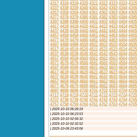
4317
4318
4319
4320
4321
4322
4323
4324
4325
4337
4338
4339
4340
4341
4342
4343
4344
4345
4357
4358
4359
4360
4361
4362
4363
4364
4365
4377
4378
4379
4380
4381
4382
4383
4384
4385
4397
4398
4399
4400
4401
4402
4403
4404
4405
4417
4418
4419
4420
4421
4422
4423
4424
4425
4437
4438
4439
4440
4441
4442
4443
4444
4445
4457
4458
4459
4460
4461
4462
4463
4464
4465
4477
4478
4479
4480
4481
4482
4483
4484
4485
4497
4498
4499
4500
4501
4502
4503
4504
4505
4517
4518
4519
4520
4521
4522
4523
4524
4525
4537
4538
4539
4540
4541
4542
4543
4544
4545
4557
4558
4559
4560
4561
4562
4563
4564
4565
4577
4578
4579
4580
4581
4582
4583
4584
4585
4597
4598
4599
4600
4601
4602
4603
4604
4605
4617
4618
4619
4620
4621
4622
4623
4624
4625
4637
4638
4639
4640
4641
4642
4643
4644
4645
4657
4658
4659
4660
4661
4662
4663
4664
4665
4677
4678
4679
4680
4681
4682
4683
4684
4685
4697
4698
4699
4700
4701
4702
4703
4704
4705
4717
4718
4719
4720
4721
4722
4723
4724
4725
4737
4738
4739
4740
4741
4742
4743
4744
4745
4757
4758
4759
4760
4761
4762
4763
4764
4765
|
2025-10-10 06:26:19
|
2025-10-10 06:23:53
|
2025-10-10 02:56:32
|
2025-10-10 02:32:52
|
2025-10-09 23:43:06