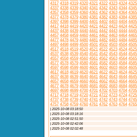
4317
4318
4319
4320
4321
4322
4323
4324
4325
4337
4338
4339
4340
4341
4342
4343
4344
4345
4357
4358
4359
4360
4361
4362
4363
4364
4365
4377
4378
4379
4380
4381
4382
4383
4384
4385
4397
4398
4399
4400
4401
4402
4403
4404
4405
4417
4418
4419
4420
4421
4422
4423
4424
4425
4437
4438
4439
4440
4441
4442
4443
4444
4445
4457
4458
4459
4460
4461
4462
4463
4464
4465
4477
4478
4479
4480
4481
4482
4483
4484
4485
4497
4498
4499
4500
4501
4502
4503
4504
4505
4517
4518
4519
4520
4521
4522
4523
4524
4525
4537
4538
4539
4540
4541
4542
4543
4544
4545
4557
4558
4559
4560
4561
4562
4563
4564
4565
4577
4578
4579
4580
4581
4582
4583
4584
4585
4597
4598
4599
4600
4601
4602
4603
4604
4605
4617
4618
4619
4620
4621
4622
4623
4624
4625
4637
4638
4639
4640
4641
4642
4643
4644
4645
4657
4658
4659
4660
4661
4662
4663
4664
4665
4677
4678
4679
4680
4681
4682
4683
4684
4685
4697
4698
4699
4700
4701
4702
4703
4704
4705
4717
4718
4719
4720
4721
4722
4723
4724
4725
4737
4738
4739
4740
4741
4742
4743
4744
4745
4757
4758
4759
4760
4761
4762
4763
4764
4765
|
2025-10-08 03:18:50
|
2025-10-08 03:18:16
|
2025-10-08 02:51:50
|
2025-10-08 02:42:06
|
2025-10-08 02:02:48