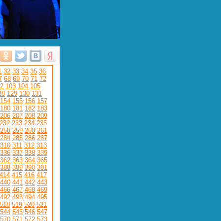
1
32
33
34
35
36
7
68
69
70
71
72
2
103
104
105
28
129
130
131
154
155
156
157
180
181
182
183
206
207
208
209
232
233
234
235
258
259
260
261
284
285
286
287
310
311
312
313
336
337
338
339
362
363
364
365
388
389
390
391
414
415
416
417
440
441
442
443
466
467
468
469
492
493
494
495
518
519
520
521
544
545
546
547
570
571
572
573