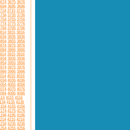
3674
3675
3676
3694
3695
3696
714
3715
3716
3734
3735
3736
3754
3755
3756
3774
3775
3776
3794
3795
3796
814
3815
3816
3834
3835
3836
3854
3855
3856
3874
3875
3876
3894
3895
3896
914
3915
3916
3934
3935
3936
3954
3955
3956
3974
3975
3976
3994
3995
3996
014
4015
4016
4034
4035
4036
4054
4055
4056
4074
4075
4076
4094
4095
4096
114
4115
4116
134
4135
4136
4154
4155
4156
4174
4175
4176
4194
4195
4196
214
4215
4216
4234
4235
4236
4254
4255
4256