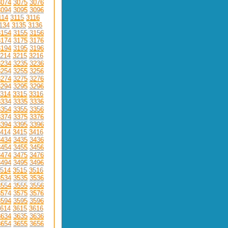
3074
3075
3076
3094
3095
3096
114
3115
3116
134
3135
3136
3154
3155
3156
3174
3175
3176
3194
3195
3196
214
3215
3216
3234
3235
3236
3254
3255
3256
3274
3275
3276
3294
3295
3296
314
3315
3316
3334
3335
3336
3354
3355
3356
3374
3375
3376
3394
3395
3396
414
3415
3416
3434
3435
3436
3454
3455
3456
3474
3475
3476
3494
3495
3496
514
3515
3516
3534
3535
3536
3554
3555
3556
3574
3575
3576
3594
3595
3596
614
3615
3616
3634
3635
3636
3654
3655
3656