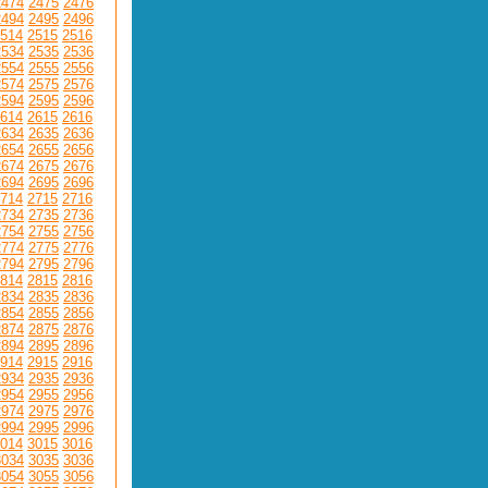
2474
2475
2476
2494
2495
2496
514
2515
2516
2534
2535
2536
2554
2555
2556
2574
2575
2576
2594
2595
2596
614
2615
2616
2634
2635
2636
2654
2655
2656
2674
2675
2676
2694
2695
2696
714
2715
2716
2734
2735
2736
2754
2755
2756
2774
2775
2776
2794
2795
2796
814
2815
2816
2834
2835
2836
2854
2855
2856
2874
2875
2876
2894
2895
2896
914
2915
2916
2934
2935
2936
2954
2955
2956
2974
2975
2976
2994
2995
2996
014
3015
3016
3034
3035
3036
3054
3055
3056