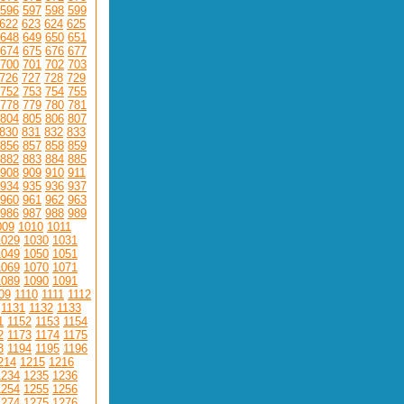
596
597
598
599
622
623
624
625
648
649
650
651
674
675
676
677
700
701
702
703
726
727
728
729
752
753
754
755
778
779
780
781
804
805
806
807
830
831
832
833
856
857
858
859
882
883
884
885
908
909
910
911
934
935
936
937
960
961
962
963
986
987
988
989
009
1010
1011
1029
1030
1031
1049
1050
1051
1069
1070
1071
1089
1090
1091
09
1110
1111
1112
1131
1132
1133
1
1152
1153
1154
2
1173
1174
1175
3
1194
1195
1196
214
1215
1216
1234
1235
1236
1254
1255
1256
1274
1275
1276