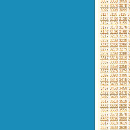
3057
3058
3059
3077
3078
3079
3097
3098
3099
3117
3118
3119
3
3137
3138
3139
3157
3158
3159
3177
3178
3179
3197
3198
3199
3217
3218
3219
3237
3238
3239
3257
3258
3259
3277
3278
3279
3297
3298
3299
3317
3318
3319
3337
3338
3339
3357
3358
3359
3377
3378
3379
3397
3398
3399
3417
3418
3419
3437
3438
3439
3457
3458
3459
3477
3478
3479
3497
3498
3499
3517
3518
3519
3537
3538
3539
3557
3558
3559
3577
3578
3579
3597
3598
3599
3617
3618
3619
3637
3638
3639