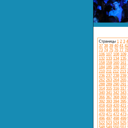
Страницы
1
2
3
37
38
39
40
41
4
73
74
75
76
77
7
106
107
108
109
132
133
134
135
158
159
160
161
184
185
186
187
210
211
212
213
236
237
238
239
262
263
264
265
288
289
290
291
314
315
316
317
340
341
342
343
366
367
368
369
392
393
394
395
418
419
420
421
444
445
446
447
470
471
472
473
496
497
498
499
522
523
524
525
548
549
550
551