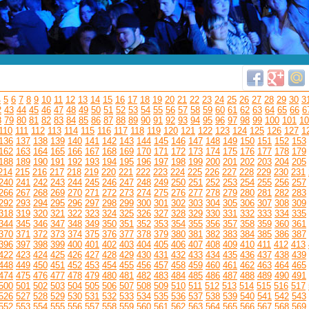
4
5
6
7
8
9
10
11
12
13
14
15
16
17
18
19
20
21
22
23
24
25
26
27
28
29
30
3
2
43
44
45
46
47
48
49
50
51
52
53
54
55
56
57
58
59
60
61
62
63
64
65
66
6
8
79
80
81
82
83
84
85
86
87
88
89
90
91
92
93
94
95
96
97
98
99
100
101
10
110
111
112
113
114
115
116
117
118
119
120
121
122
123
124
125
126
127
1
136
137
138
139
140
141
142
143
144
145
146
147
148
149
150
151
152
153
162
163
164
165
166
167
168
169
170
171
172
173
174
175
176
177
178
179
188
189
190
191
192
193
194
195
196
197
198
199
200
201
202
203
204
205
214
215
216
217
218
219
220
221
222
223
224
225
226
227
228
229
230
231
240
241
242
243
244
245
246
247
248
249
250
251
252
253
254
255
256
257
266
267
268
269
270
271
272
273
274
275
276
277
278
279
280
281
282
283
292
293
294
295
296
297
298
299
300
301
302
303
304
305
306
307
308
309
318
319
320
321
322
323
324
325
326
327
328
329
330
331
332
333
334
335
344
345
346
347
348
349
350
351
352
353
354
355
356
357
358
359
360
361
370
371
372
373
374
375
376
377
378
379
380
381
382
383
384
385
386
387
396
397
398
399
400
401
402
403
404
405
406
407
408
409
410
411
412
413
422
423
424
425
426
427
428
429
430
431
432
433
434
435
436
437
438
439
448
449
450
451
452
453
454
455
456
457
458
459
460
461
462
463
464
465
474
475
476
477
478
479
480
481
482
483
484
485
486
487
488
489
490
491
500
501
502
503
504
505
506
507
508
509
510
511
512
513
514
515
516
517
526
527
528
529
530
531
532
533
534
535
536
537
538
539
540
541
542
543
552
553
554
555
556
557
558
559
560
561
562
563
564
565
566
567
568
569