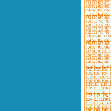
574
575
576
577
600
601
602
603
626
627
628
629
652
653
654
655
678
679
680
681
704
705
706
707
730
731
732
733
756
757
758
759
782
783
784
785
808
809
810
811
834
835
836
837
860
861
862
863
886
887
888
889
912
913
914
915
938
939
940
941
964
965
966
967
990
991
992
993
1012
1013
1014
1032
1033
1034
1052
1053
1054
1072
1073
1074
1092
1093
1094
1113
1114
1115
1
1134
1135
1136
1
1155
1156
1157
1
1176
1177
1178
1
1197
1198
1199
1
1217
1218
1219
1237
1238
1239
1257
1258
1259