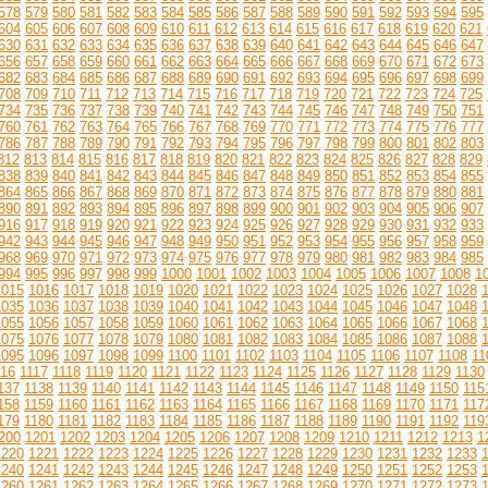
578
579
580
581
582
583
584
585
586
587
588
589
590
591
592
593
594
595
604
605
606
607
608
609
610
611
612
613
614
615
616
617
618
619
620
621
630
631
632
633
634
635
636
637
638
639
640
641
642
643
644
645
646
647
656
657
658
659
660
661
662
663
664
665
666
667
668
669
670
671
672
673
682
683
684
685
686
687
688
689
690
691
692
693
694
695
696
697
698
699
708
709
710
711
712
713
714
715
716
717
718
719
720
721
722
723
724
725
734
735
736
737
738
739
740
741
742
743
744
745
746
747
748
749
750
751
760
761
762
763
764
765
766
767
768
769
770
771
772
773
774
775
776
777
786
787
788
789
790
791
792
793
794
795
796
797
798
799
800
801
802
803
812
813
814
815
816
817
818
819
820
821
822
823
824
825
826
827
828
829
838
839
840
841
842
843
844
845
846
847
848
849
850
851
852
853
854
855
864
865
866
867
868
869
870
871
872
873
874
875
876
877
878
879
880
881
890
891
892
893
894
895
896
897
898
899
900
901
902
903
904
905
906
907
916
917
918
919
920
921
922
923
924
925
926
927
928
929
930
931
932
933
942
943
944
945
946
947
948
949
950
951
952
953
954
955
956
957
958
959
968
969
970
971
972
973
974
975
976
977
978
979
980
981
982
983
984
985
994
995
996
997
998
999
1000
1001
1002
1003
1004
1005
1006
1007
1008
1
1015
1016
1017
1018
1019
1020
1021
1022
1023
1024
1025
1026
1027
1028
1035
1036
1037
1038
1039
1040
1041
1042
1043
1044
1045
1046
1047
1048
1055
1056
1057
1058
1059
1060
1061
1062
1063
1064
1065
1066
1067
1068
1075
1076
1077
1078
1079
1080
1081
1082
1083
1084
1085
1086
1087
1088
1095
1096
1097
1098
1099
1100
1101
1102
1103
1104
1105
1106
1107
1108
11
116
1117
1118
1119
1120
1121
1122
1123
1124
1125
1126
1127
1128
1129
1130
137
1138
1139
1140
1141
1142
1143
1144
1145
1146
1147
1148
1149
1150
115
158
1159
1160
1161
1162
1163
1164
1165
1166
1167
1168
1169
1170
1171
117
179
1180
1181
1182
1183
1184
1185
1186
1187
1188
1189
1190
1191
1192
119
200
1201
1202
1203
1204
1205
1206
1207
1208
1209
1210
1211
1212
1213
1
1220
1221
1222
1223
1224
1225
1226
1227
1228
1229
1230
1231
1232
1233
1240
1241
1242
1243
1244
1245
1246
1247
1248
1249
1250
1251
1252
1253
1260
1261
1262
1263
1264
1265
1266
1267
1268
1269
1270
1271
1272
1273