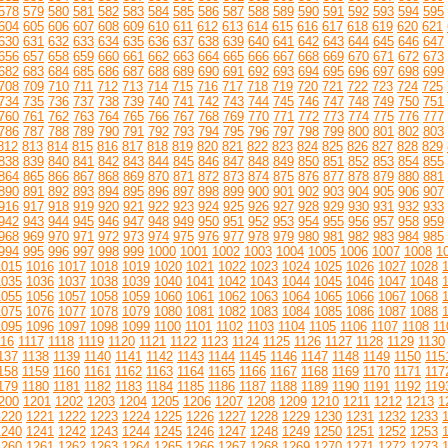
578
579
580
581
582
583
584
585
586
587
588
589
590
591
592
593
594
595
604
605
606
607
608
609
610
611
612
613
614
615
616
617
618
619
620
621
630
631
632
633
634
635
636
637
638
639
640
641
642
643
644
645
646
647
656
657
658
659
660
661
662
663
664
665
666
667
668
669
670
671
672
673
682
683
684
685
686
687
688
689
690
691
692
693
694
695
696
697
698
699
708
709
710
711
712
713
714
715
716
717
718
719
720
721
722
723
724
725
734
735
736
737
738
739
740
741
742
743
744
745
746
747
748
749
750
751
760
761
762
763
764
765
766
767
768
769
770
771
772
773
774
775
776
777
786
787
788
789
790
791
792
793
794
795
796
797
798
799
800
801
802
803
812
813
814
815
816
817
818
819
820
821
822
823
824
825
826
827
828
829
838
839
840
841
842
843
844
845
846
847
848
849
850
851
852
853
854
855
864
865
866
867
868
869
870
871
872
873
874
875
876
877
878
879
880
881
890
891
892
893
894
895
896
897
898
899
900
901
902
903
904
905
906
907
916
917
918
919
920
921
922
923
924
925
926
927
928
929
930
931
932
933
942
943
944
945
946
947
948
949
950
951
952
953
954
955
956
957
958
959
968
969
970
971
972
973
974
975
976
977
978
979
980
981
982
983
984
985
994
995
996
997
998
999
1000
1001
1002
1003
1004
1005
1006
1007
1008
1
1015
1016
1017
1018
1019
1020
1021
1022
1023
1024
1025
1026
1027
1028
1035
1036
1037
1038
1039
1040
1041
1042
1043
1044
1045
1046
1047
1048
1055
1056
1057
1058
1059
1060
1061
1062
1063
1064
1065
1066
1067
1068
1075
1076
1077
1078
1079
1080
1081
1082
1083
1084
1085
1086
1087
1088
1095
1096
1097
1098
1099
1100
1101
1102
1103
1104
1105
1106
1107
1108
11
116
1117
1118
1119
1120
1121
1122
1123
1124
1125
1126
1127
1128
1129
1130
137
1138
1139
1140
1141
1142
1143
1144
1145
1146
1147
1148
1149
1150
115
158
1159
1160
1161
1162
1163
1164
1165
1166
1167
1168
1169
1170
1171
117
179
1180
1181
1182
1183
1184
1185
1186
1187
1188
1189
1190
1191
1192
119
200
1201
1202
1203
1204
1205
1206
1207
1208
1209
1210
1211
1212
1213
1
1220
1221
1222
1223
1224
1225
1226
1227
1228
1229
1230
1231
1232
1233
1240
1241
1242
1243
1244
1245
1246
1247
1248
1249
1250
1251
1252
1253
1260
1261
1262
1263
1264
1265
1266
1267
1268
1269
1270
1271
1272
1273