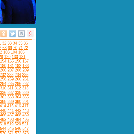
1
32
33
34
35
36
7
68
69
70
71
72
2
103
104
105
28
129
130
131
154
155
156
157
180
181
182
183
206
207
208
209
232
233
234
235
258
259
260
261
284
285
286
287
310
311
312
313
336
337
338
339
362
363
364
365
388
389
390
391
414
415
416
417
440
441
442
443
466
467
468
469
492
493
494
495
518
519
520
521
544
545
546
547
570
571
572
573