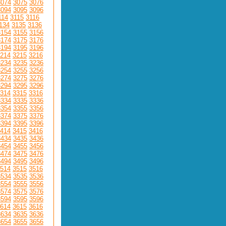
3074
3075
3076
3094
3095
3096
114
3115
3116
134
3135
3136
3154
3155
3156
3174
3175
3176
3194
3195
3196
214
3215
3216
3234
3235
3236
3254
3255
3256
3274
3275
3276
3294
3295
3296
314
3315
3316
3334
3335
3336
3354
3355
3356
3374
3375
3376
3394
3395
3396
414
3415
3416
3434
3435
3436
3454
3455
3456
3474
3475
3476
3494
3495
3496
514
3515
3516
3534
3535
3536
3554
3555
3556
3574
3575
3576
3594
3595
3596
614
3615
3616
3634
3635
3636
3654
3655
3656