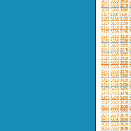
3057
3058
3059
3077
3078
3079
3097
3098
3099
3117
3118
3119
3
3137
3138
3139
3157
3158
3159
3177
3178
3179
3197
3198
3199
3217
3218
3219
3237
3238
3239
3257
3258
3259
3277
3278
3279
3297
3298
3299
3317
3318
3319
3337
3338
3339
3357
3358
3359
3377
3378
3379
3397
3398
3399
3417
3418
3419
3437
3438
3439
3457
3458
3459
3477
3478
3479
3497
3498
3499
3517
3518
3519
3537
3538
3539
3557
3558
3559
3577
3578
3579
3597
3598
3599
3617
3618
3619
3637
3638
3639