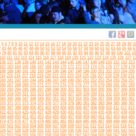
4
5
6
7
8
9
10
11
12
13
14
15
16
17
18
19
20
21
22
23
24
25
26
27
28
29
30
3
2
43
44
45
46
47
48
49
50
51
52
53
54
55
56
57
58
59
60
61
62
63
64
65
66
6
8
79
80
81
82
83
84
85
86
87
88
89
90
91
92
93
94
95
96
97
98
99
100
101
10
110
111
112
113
114
115
116
117
118
119
120
121
122
123
124
125
126
127
1
136
137
138
139
140
141
142
143
144
145
146
147
148
149
150
151
152
153
162
163
164
165
166
167
168
169
170
171
172
173
174
175
176
177
178
179
188
189
190
191
192
193
194
195
196
197
198
199
200
201
202
203
204
205
214
215
216
217
218
219
220
221
222
223
224
225
226
227
228
229
230
231
240
241
242
243
244
245
246
247
248
249
250
251
252
253
254
255
256
257
266
267
268
269
270
271
272
273
274
275
276
277
278
279
280
281
282
283
292
293
294
295
296
297
298
299
300
301
302
303
304
305
306
307
308
309
318
319
320
321
322
323
324
325
326
327
328
329
330
331
332
333
334
335
344
345
346
347
348
349
350
351
352
353
354
355
356
357
358
359
360
361
370
371
372
373
374
375
376
377
378
379
380
381
382
383
384
385
386
387
396
397
398
399
400
401
402
403
404
405
406
407
408
409
410
411
412
413
422
423
424
425
426
427
428
429
430
431
432
433
434
435
436
437
438
439
448
449
450
451
452
453
454
455
456
457
458
459
460
461
462
463
464
465
474
475
476
477
478
479
480
481
482
483
484
485
486
487
488
489
490
491
500
501
502
503
504
505
506
507
508
509
510
511
512
513
514
515
516
517
526
527
528
529
530
531
532
533
534
535
536
537
538
539
540
541
542
543
552
553
554
555
556
557
558
559
560
561
562
563
564
565
566
567
568
569