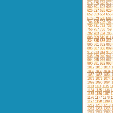
574
575
576
577
600
601
602
603
626
627
628
629
652
653
654
655
678
679
680
681
704
705
706
707
730
731
732
733
756
757
758
759
782
783
784
785
808
809
810
811
834
835
836
837
860
861
862
863
886
887
888
889
912
913
914
915
938
939
940
941
964
965
966
967
990
991
992
993
1012
1013
1014
1032
1033
1034
1052
1053
1054
1072
1073
1074
1092
1093
1094
1113
1114
1115
1
1134
1135
1136
1
1155
1156
1157
1
1176
1177
1178
1
1197
1198
1199
1
1217
1218
1219
1237
1238
1239
1257
1258
1259