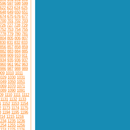
596
597
598
599
622
623
624
625
648
649
650
651
674
675
676
677
700
701
702
703
726
727
728
729
752
753
754
755
778
779
780
781
804
805
806
807
830
831
832
833
856
857
858
859
882
883
884
885
908
909
910
911
934
935
936
937
960
961
962
963
986
987
988
989
009
1010
1011
1029
1030
1031
1049
1050
1051
1069
1070
1071
1089
1090
1091
09
1110
1111
1112
1131
1132
1133
1
1152
1153
1154
2
1173
1174
1175
3
1194
1195
1196
214
1215
1216
1234
1235
1236
1254
1255
1256
1274
1275
1276