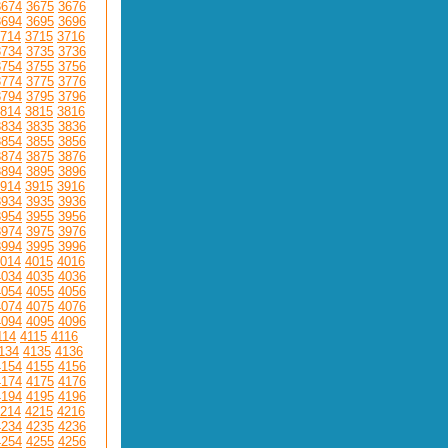
3674
3675
3676
3694
3695
3696
714
3715
3716
3734
3735
3736
3754
3755
3756
3774
3775
3776
3794
3795
3796
814
3815
3816
3834
3835
3836
3854
3855
3856
3874
3875
3876
3894
3895
3896
914
3915
3916
3934
3935
3936
3954
3955
3956
3974
3975
3976
3994
3995
3996
014
4015
4016
4034
4035
4036
4054
4055
4056
4074
4075
4076
4094
4095
4096
114
4115
4116
134
4135
4136
4154
4155
4156
4174
4175
4176
4194
4195
4196
214
4215
4216
4234
4235
4236
4254
4255
4256