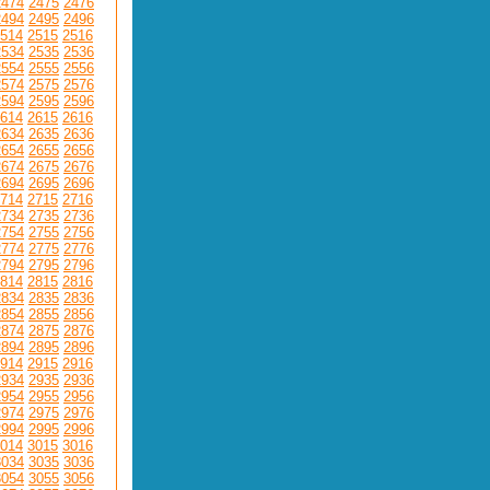
2474
2475
2476
2494
2495
2496
514
2515
2516
2534
2535
2536
2554
2555
2556
2574
2575
2576
2594
2595
2596
614
2615
2616
2634
2635
2636
2654
2655
2656
2674
2675
2676
2694
2695
2696
714
2715
2716
2734
2735
2736
2754
2755
2756
2774
2775
2776
2794
2795
2796
814
2815
2816
2834
2835
2836
2854
2855
2856
2874
2875
2876
2894
2895
2896
914
2915
2916
2934
2935
2936
2954
2955
2956
2974
2975
2976
2994
2995
2996
014
3015
3016
3034
3035
3036
3054
3055
3056