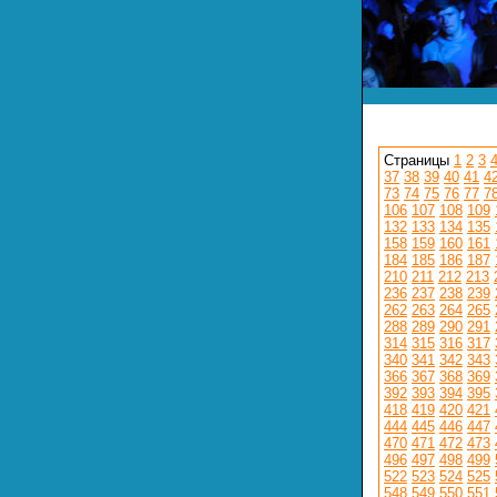
Страницы
1
2
3
37
38
39
40
41
4
73
74
75
76
77
7
106
107
108
109
132
133
134
135
158
159
160
161
184
185
186
187
210
211
212
213
236
237
238
239
262
263
264
265
288
289
290
291
314
315
316
317
340
341
342
343
366
367
368
369
392
393
394
395
418
419
420
421
444
445
446
447
470
471
472
473
496
497
498
499
522
523
524
525
548
549
550
551