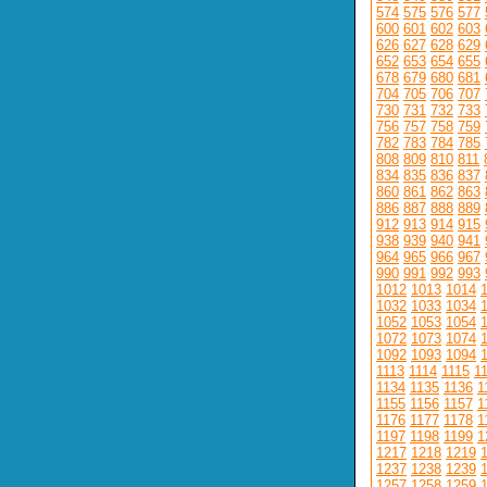
574
575
576
577
600
601
602
603
626
627
628
629
652
653
654
655
678
679
680
681
704
705
706
707
730
731
732
733
756
757
758
759
782
783
784
785
808
809
810
811
834
835
836
837
860
861
862
863
886
887
888
889
912
913
914
915
938
939
940
941
964
965
966
967
990
991
992
993
1012
1013
1014
1032
1033
1034
1052
1053
1054
1072
1073
1074
1092
1093
1094
1113
1114
1115
1
1134
1135
1136
1
1155
1156
1157
1
1176
1177
1178
1
1197
1198
1199
1
1217
1218
1219
1237
1238
1239
1257
1258
1259