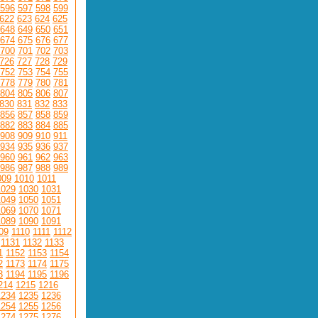
596
597
598
599
622
623
624
625
648
649
650
651
674
675
676
677
700
701
702
703
726
727
728
729
752
753
754
755
778
779
780
781
804
805
806
807
830
831
832
833
856
857
858
859
882
883
884
885
908
909
910
911
934
935
936
937
960
961
962
963
986
987
988
989
009
1010
1011
1029
1030
1031
1049
1050
1051
1069
1070
1071
1089
1090
1091
09
1110
1111
1112
1131
1132
1133
1
1152
1153
1154
2
1173
1174
1175
3
1194
1195
1196
214
1215
1216
1234
1235
1236
1254
1255
1256
1274
1275
1276