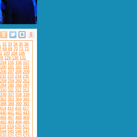
1
32
33
34
35
36
7
68
69
70
71
72
2
103
104
105
28
129
130
131
154
155
156
157
180
181
182
183
206
207
208
209
232
233
234
235
258
259
260
261
284
285
286
287
310
311
312
313
336
337
338
339
362
363
364
365
388
389
390
391
414
415
416
417
440
441
442
443
466
467
468
469
492
493
494
495
518
519
520
521
544
545
546
547
570
571
572
573