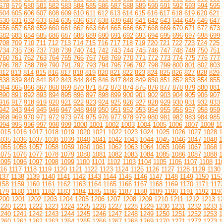
578
579
580
581
582
583
584
585
586
587
588
589
590
591
592
593
594
595
604
605
606
607
608
609
610
611
612
613
614
615
616
617
618
619
620
621
630
631
632
633
634
635
636
637
638
639
640
641
642
643
644
645
646
647
656
657
658
659
660
661
662
663
664
665
666
667
668
669
670
671
672
673
682
683
684
685
686
687
688
689
690
691
692
693
694
695
696
697
698
699
708
709
710
711
712
713
714
715
716
717
718
719
720
721
722
723
724
725
734
735
736
737
738
739
740
741
742
743
744
745
746
747
748
749
750
751
760
761
762
763
764
765
766
767
768
769
770
771
772
773
774
775
776
777
786
787
788
789
790
791
792
793
794
795
796
797
798
799
800
801
802
803
812
813
814
815
816
817
818
819
820
821
822
823
824
825
826
827
828
829
838
839
840
841
842
843
844
845
846
847
848
849
850
851
852
853
854
855
864
865
866
867
868
869
870
871
872
873
874
875
876
877
878
879
880
881
890
891
892
893
894
895
896
897
898
899
900
901
902
903
904
905
906
907
916
917
918
919
920
921
922
923
924
925
926
927
928
929
930
931
932
933
942
943
944
945
946
947
948
949
950
951
952
953
954
955
956
957
958
959
968
969
970
971
972
973
974
975
976
977
978
979
980
981
982
983
984
985
994
995
996
997
998
999
1000
1001
1002
1003
1004
1005
1006
1007
1008
1
1015
1016
1017
1018
1019
1020
1021
1022
1023
1024
1025
1026
1027
1028
1035
1036
1037
1038
1039
1040
1041
1042
1043
1044
1045
1046
1047
1048
1055
1056
1057
1058
1059
1060
1061
1062
1063
1064
1065
1066
1067
1068
1075
1076
1077
1078
1079
1080
1081
1082
1083
1084
1085
1086
1087
1088
1095
1096
1097
1098
1099
1100
1101
1102
1103
1104
1105
1106
1107
1108
11
116
1117
1118
1119
1120
1121
1122
1123
1124
1125
1126
1127
1128
1129
1130
137
1138
1139
1140
1141
1142
1143
1144
1145
1146
1147
1148
1149
1150
115
158
1159
1160
1161
1162
1163
1164
1165
1166
1167
1168
1169
1170
1171
117
179
1180
1181
1182
1183
1184
1185
1186
1187
1188
1189
1190
1191
1192
119
200
1201
1202
1203
1204
1205
1206
1207
1208
1209
1210
1211
1212
1213
1
1220
1221
1222
1223
1224
1225
1226
1227
1228
1229
1230
1231
1232
1233
1240
1241
1242
1243
1244
1245
1246
1247
1248
1249
1250
1251
1252
1253
1260
1261
1262
1263
1264
1265
1266
1267
1268
1269
1270
1271
1272
1273