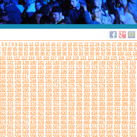
4
5
6
7
8
9
10
11
12
13
14
15
16
17
18
19
20
21
22
23
24
25
26
27
28
29
30
3
2
43
44
45
46
47
48
49
50
51
52
53
54
55
56
57
58
59
60
61
62
63
64
65
66
6
8
79
80
81
82
83
84
85
86
87
88
89
90
91
92
93
94
95
96
97
98
99
100
101
10
110
111
112
113
114
115
116
117
118
119
120
121
122
123
124
125
126
127
1
136
137
138
139
140
141
142
143
144
145
146
147
148
149
150
151
152
153
162
163
164
165
166
167
168
169
170
171
172
173
174
175
176
177
178
179
188
189
190
191
192
193
194
195
196
197
198
199
200
201
202
203
204
205
214
215
216
217
218
219
220
221
222
223
224
225
226
227
228
229
230
231
240
241
242
243
244
245
246
247
248
249
250
251
252
253
254
255
256
257
266
267
268
269
270
271
272
273
274
275
276
277
278
279
280
281
282
283
292
293
294
295
296
297
298
299
300
301
302
303
304
305
306
307
308
309
318
319
320
321
322
323
324
325
326
327
328
329
330
331
332
333
334
335
344
345
346
347
348
349
350
351
352
353
354
355
356
357
358
359
360
361
370
371
372
373
374
375
376
377
378
379
380
381
382
383
384
385
386
387
396
397
398
399
400
401
402
403
404
405
406
407
408
409
410
411
412
413
422
423
424
425
426
427
428
429
430
431
432
433
434
435
436
437
438
439
448
449
450
451
452
453
454
455
456
457
458
459
460
461
462
463
464
465
474
475
476
477
478
479
480
481
482
483
484
485
486
487
488
489
490
491
500
501
502
503
504
505
506
507
508
509
510
511
512
513
514
515
516
517
526
527
528
529
530
531
532
533
534
535
536
537
538
539
540
541
542
543
552
553
554
555
556
557
558
559
560
561
562
563
564
565
566
567
568
569