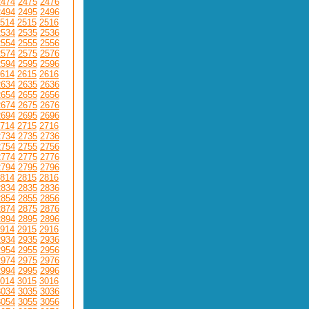
2474
2475
2476
2494
2495
2496
514
2515
2516
2534
2535
2536
2554
2555
2556
2574
2575
2576
2594
2595
2596
614
2615
2616
2634
2635
2636
2654
2655
2656
2674
2675
2676
2694
2695
2696
714
2715
2716
2734
2735
2736
2754
2755
2756
2774
2775
2776
2794
2795
2796
814
2815
2816
2834
2835
2836
2854
2855
2856
2874
2875
2876
2894
2895
2896
914
2915
2916
2934
2935
2936
2954
2955
2956
2974
2975
2976
2994
2995
2996
014
3015
3016
3034
3035
3036
3054
3055
3056