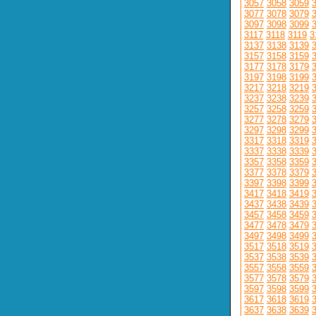
3057
3058
3059
3077
3078
3079
3097
3098
3099
3117
3118
3119
3
3137
3138
3139
3157
3158
3159
3177
3178
3179
3197
3198
3199
3217
3218
3219
3237
3238
3239
3257
3258
3259
3277
3278
3279
3297
3298
3299
3317
3318
3319
3337
3338
3339
3357
3358
3359
3377
3378
3379
3397
3398
3399
3417
3418
3419
3437
3438
3439
3457
3458
3459
3477
3478
3479
3497
3498
3499
3517
3518
3519
3537
3538
3539
3557
3558
3559
3577
3578
3579
3597
3598
3599
3617
3618
3619
3637
3638
3639