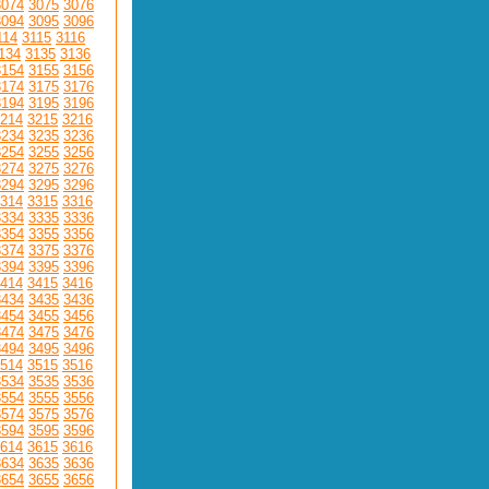
3074
3075
3076
3094
3095
3096
114
3115
3116
134
3135
3136
3154
3155
3156
3174
3175
3176
3194
3195
3196
214
3215
3216
3234
3235
3236
3254
3255
3256
3274
3275
3276
3294
3295
3296
314
3315
3316
3334
3335
3336
3354
3355
3356
3374
3375
3376
3394
3395
3396
414
3415
3416
3434
3435
3436
3454
3455
3456
3474
3475
3476
3494
3495
3496
514
3515
3516
3534
3535
3536
3554
3555
3556
3574
3575
3576
3594
3595
3596
614
3615
3616
3634
3635
3636
3654
3655
3656