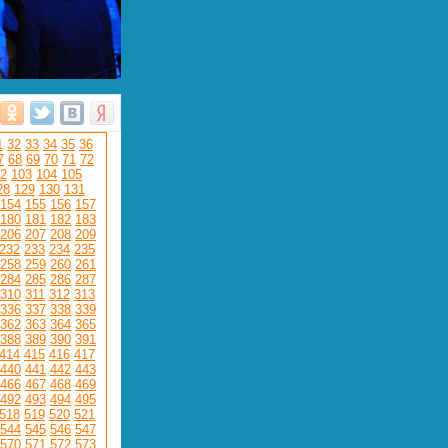
1
32
33
34
35
36
7
68
69
70
71
72
2
103
104
105
28
129
130
131
154
155
156
157
180
181
182
183
206
207
208
209
232
233
234
235
258
259
260
261
284
285
286
287
310
311
312
313
336
337
338
339
362
363
364
365
388
389
390
391
414
415
416
417
440
441
442
443
466
467
468
469
492
493
494
495
518
519
520
521
544
545
546
547
570
571
572
573