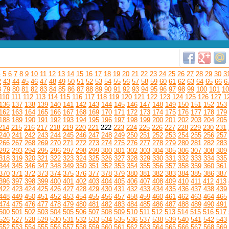
4
5
6
7
8
9
10
11
12
13
14
15
16
17
18
19
20
21
22
23
24
25
26
27
28
29
30
3
2
43
44
45
46
47
48
49
50
51
52
53
54
55
56
57
58
59
60
61
62
63
64
65
66
6
8
79
80
81
82
83
84
85
86
87
88
89
90
91
92
93
94
95
96
97
98
99
100
101
10
110
111
112
113
114
115
116
117
118
119
120
121
122
123
124
125
126
127
1
136
137
138
139
140
141
142
143
144
145
146
147
148
149
150
151
152
153
162
163
164
165
166
167
168
169
170
171
172
173
174
175
176
177
178
179
188
189
190
191
192
193
194
195
196
197
198
199
200
201
202
203
204
205
214
215
216
217
218
219
220
221
222
223
224
225
226
227
228
229
230
231
240
241
242
243
244
245
246
247
248
249
250
251
252
253
254
255
256
257
266
267
268
269
270
271
272
273
274
275
276
277
278
279
280
281
282
283
292
293
294
295
296
297
298
299
300
301
302
303
304
305
306
307
308
309
318
319
320
321
322
323
324
325
326
327
328
329
330
331
332
333
334
335
344
345
346
347
348
349
350
351
352
353
354
355
356
357
358
359
360
361
370
371
372
373
374
375
376
377
378
379
380
381
382
383
384
385
386
387
396
397
398
399
400
401
402
403
404
405
406
407
408
409
410
411
412
413
422
423
424
425
426
427
428
429
430
431
432
433
434
435
436
437
438
439
448
449
450
451
452
453
454
455
456
457
458
459
460
461
462
463
464
465
474
475
476
477
478
479
480
481
482
483
484
485
486
487
488
489
490
491
500
501
502
503
504
505
506
507
508
509
510
511
512
513
514
515
516
517
526
527
528
529
530
531
532
533
534
535
536
537
538
539
540
541
542
543
552
553
554
555
556
557
558
559
560
561
562
563
564
565
566
567
568
569