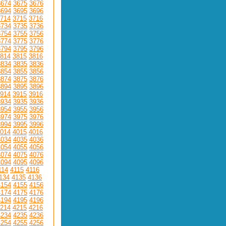
3674
3675
3676
3694
3695
3696
714
3715
3716
3734
3735
3736
3754
3755
3756
3774
3775
3776
3794
3795
3796
814
3815
3816
3834
3835
3836
3854
3855
3856
3874
3875
3876
3894
3895
3896
914
3915
3916
3934
3935
3936
3954
3955
3956
3974
3975
3976
3994
3995
3996
014
4015
4016
4034
4035
4036
4054
4055
4056
4074
4075
4076
4094
4095
4096
114
4115
4116
134
4135
4136
4154
4155
4156
4174
4175
4176
4194
4195
4196
214
4215
4216
4234
4235
4236
4254
4255
4256