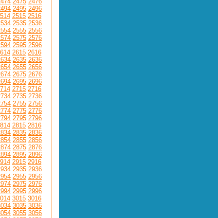
2474
2475
2476
2494
2495
2496
514
2515
2516
2534
2535
2536
2554
2555
2556
2574
2575
2576
2594
2595
2596
614
2615
2616
2634
2635
2636
2654
2655
2656
2674
2675
2676
2694
2695
2696
714
2715
2716
2734
2735
2736
2754
2755
2756
2774
2775
2776
2794
2795
2796
814
2815
2816
2834
2835
2836
2854
2855
2856
2874
2875
2876
2894
2895
2896
914
2915
2916
2934
2935
2936
2954
2955
2956
2974
2975
2976
2994
2995
2996
014
3015
3016
3034
3035
3036
3054
3055
3056