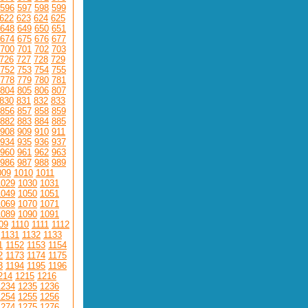
596
597
598
599
622
623
624
625
648
649
650
651
674
675
676
677
700
701
702
703
726
727
728
729
752
753
754
755
778
779
780
781
804
805
806
807
830
831
832
833
856
857
858
859
882
883
884
885
908
909
910
911
934
935
936
937
960
961
962
963
986
987
988
989
009
1010
1011
1029
1030
1031
1049
1050
1051
1069
1070
1071
1089
1090
1091
09
1110
1111
1112
1131
1132
1133
1
1152
1153
1154
2
1173
1174
1175
3
1194
1195
1196
214
1215
1216
1234
1235
1236
1254
1255
1256
1274
1275
1276