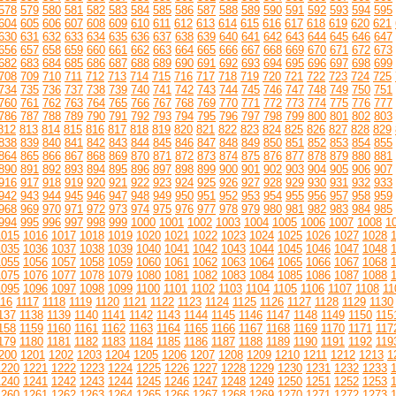
578
579
580
581
582
583
584
585
586
587
588
589
590
591
592
593
594
595
604
605
606
607
608
609
610
611
612
613
614
615
616
617
618
619
620
621
630
631
632
633
634
635
636
637
638
639
640
641
642
643
644
645
646
647
656
657
658
659
660
661
662
663
664
665
666
667
668
669
670
671
672
673
682
683
684
685
686
687
688
689
690
691
692
693
694
695
696
697
698
699
708
709
710
711
712
713
714
715
716
717
718
719
720
721
722
723
724
725
734
735
736
737
738
739
740
741
742
743
744
745
746
747
748
749
750
751
760
761
762
763
764
765
766
767
768
769
770
771
772
773
774
775
776
777
786
787
788
789
790
791
792
793
794
795
796
797
798
799
800
801
802
803
812
813
814
815
816
817
818
819
820
821
822
823
824
825
826
827
828
829
838
839
840
841
842
843
844
845
846
847
848
849
850
851
852
853
854
855
864
865
866
867
868
869
870
871
872
873
874
875
876
877
878
879
880
881
890
891
892
893
894
895
896
897
898
899
900
901
902
903
904
905
906
907
916
917
918
919
920
921
922
923
924
925
926
927
928
929
930
931
932
933
942
943
944
945
946
947
948
949
950
951
952
953
954
955
956
957
958
959
968
969
970
971
972
973
974
975
976
977
978
979
980
981
982
983
984
985
994
995
996
997
998
999
1000
1001
1002
1003
1004
1005
1006
1007
1008
1
1015
1016
1017
1018
1019
1020
1021
1022
1023
1024
1025
1026
1027
1028
1035
1036
1037
1038
1039
1040
1041
1042
1043
1044
1045
1046
1047
1048
1055
1056
1057
1058
1059
1060
1061
1062
1063
1064
1065
1066
1067
1068
1075
1076
1077
1078
1079
1080
1081
1082
1083
1084
1085
1086
1087
1088
1095
1096
1097
1098
1099
1100
1101
1102
1103
1104
1105
1106
1107
1108
11
116
1117
1118
1119
1120
1121
1122
1123
1124
1125
1126
1127
1128
1129
1130
137
1138
1139
1140
1141
1142
1143
1144
1145
1146
1147
1148
1149
1150
115
158
1159
1160
1161
1162
1163
1164
1165
1166
1167
1168
1169
1170
1171
117
179
1180
1181
1182
1183
1184
1185
1186
1187
1188
1189
1190
1191
1192
119
200
1201
1202
1203
1204
1205
1206
1207
1208
1209
1210
1211
1212
1213
1
1220
1221
1222
1223
1224
1225
1226
1227
1228
1229
1230
1231
1232
1233
1240
1241
1242
1243
1244
1245
1246
1247
1248
1249
1250
1251
1252
1253
1260
1261
1262
1263
1264
1265
1266
1267
1268
1269
1270
1271
1272
1273