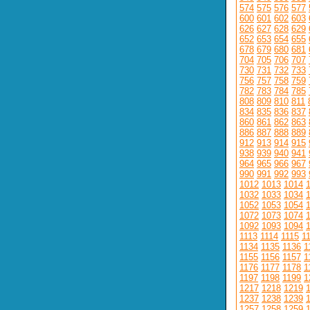
574
575
576
577
600
601
602
603
626
627
628
629
652
653
654
655
678
679
680
681
704
705
706
707
730
731
732
733
756
757
758
759
782
783
784
785
808
809
810
811
834
835
836
837
860
861
862
863
886
887
888
889
912
913
914
915
938
939
940
941
964
965
966
967
990
991
992
993
1012
1013
1014
1032
1033
1034
1052
1053
1054
1072
1073
1074
1092
1093
1094
1113
1114
1115
1
1134
1135
1136
1
1155
1156
1157
1
1176
1177
1178
1
1197
1198
1199
1
1217
1218
1219
1237
1238
1239
1257
1258
1259