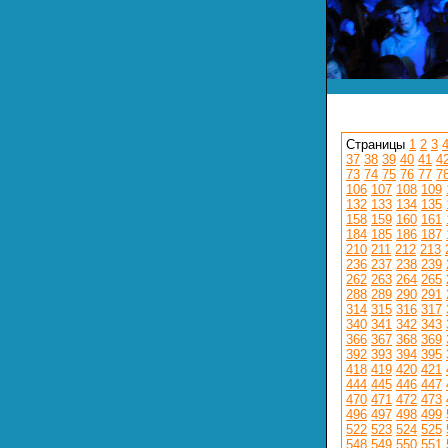
Страницы
1
2
3
37
38
39
40
41
4
73
74
75
76
77
7
106
107
108
109
132
133
134
135
158
159
160
161
184
185
186
187
210
211
212
213
236
237
238
239
262
263
264
265
288
289
290
291
314
315
316
317
340
341
342
343
366
367
368
369
392
393
394
395
418
419
420
421
444
445
446
447
470
471
472
473
496
497
498
499
522
523
524
525
548
549
550
551