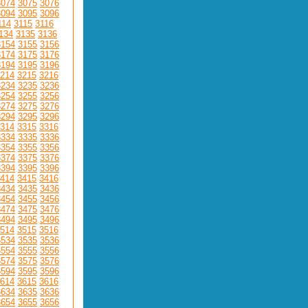
3074
3075
3076
3094
3095
3096
114
3115
3116
134
3135
3136
3154
3155
3156
3174
3175
3176
3194
3195
3196
214
3215
3216
3234
3235
3236
3254
3255
3256
3274
3275
3276
3294
3295
3296
314
3315
3316
3334
3335
3336
3354
3355
3356
3374
3375
3376
3394
3395
3396
414
3415
3416
3434
3435
3436
3454
3455
3456
3474
3475
3476
3494
3495
3496
514
3515
3516
3534
3535
3536
3554
3555
3556
3574
3575
3576
3594
3595
3596
614
3615
3616
3634
3635
3636
3654
3655
3656