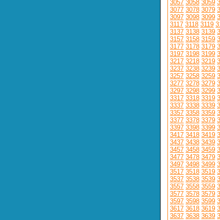
3057
3058
3059
3077
3078
3079
3097
3098
3099
3117
3118
3119
3
3137
3138
3139
3157
3158
3159
3177
3178
3179
3197
3198
3199
3217
3218
3219
3237
3238
3239
3257
3258
3259
3277
3278
3279
3297
3298
3299
3317
3318
3319
3337
3338
3339
3357
3358
3359
3377
3378
3379
3397
3398
3399
3417
3418
3419
3437
3438
3439
3457
3458
3459
3477
3478
3479
3497
3498
3499
3517
3518
3519
3537
3538
3539
3557
3558
3559
3577
3578
3579
3597
3598
3599
3617
3618
3619
3637
3638
3639