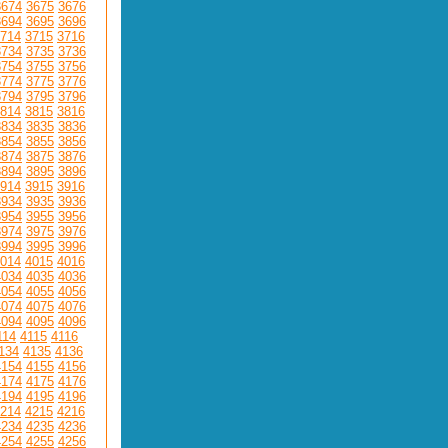
3674
3675
3676
3694
3695
3696
714
3715
3716
3734
3735
3736
3754
3755
3756
3774
3775
3776
3794
3795
3796
814
3815
3816
3834
3835
3836
3854
3855
3856
3874
3875
3876
3894
3895
3896
914
3915
3916
3934
3935
3936
3954
3955
3956
3974
3975
3976
3994
3995
3996
014
4015
4016
4034
4035
4036
4054
4055
4056
4074
4075
4076
4094
4095
4096
114
4115
4116
134
4135
4136
4154
4155
4156
4174
4175
4176
4194
4195
4196
214
4215
4216
4234
4235
4236
4254
4255
4256