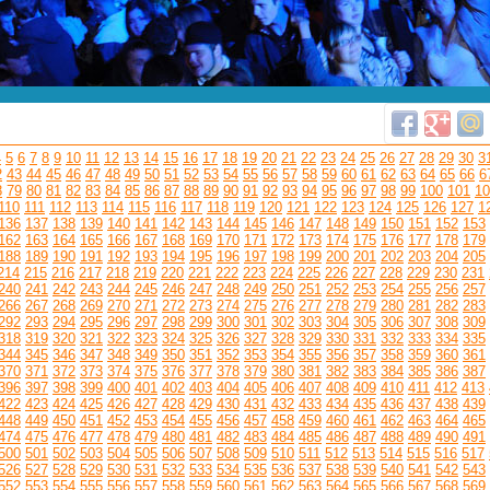
4
5
6
7
8
9
10
11
12
13
14
15
16
17
18
19
20
21
22
23
24
25
26
27
28
29
30
3
2
43
44
45
46
47
48
49
50
51
52
53
54
55
56
57
58
59
60
61
62
63
64
65
66
6
8
79
80
81
82
83
84
85
86
87
88
89
90
91
92
93
94
95
96
97
98
99
100
101
10
110
111
112
113
114
115
116
117
118
119
120
121
122
123
124
125
126
127
1
136
137
138
139
140
141
142
143
144
145
146
147
148
149
150
151
152
153
162
163
164
165
166
167
168
169
170
171
172
173
174
175
176
177
178
179
188
189
190
191
192
193
194
195
196
197
198
199
200
201
202
203
204
205
214
215
216
217
218
219
220
221
222
223
224
225
226
227
228
229
230
231
240
241
242
243
244
245
246
247
248
249
250
251
252
253
254
255
256
257
266
267
268
269
270
271
272
273
274
275
276
277
278
279
280
281
282
283
292
293
294
295
296
297
298
299
300
301
302
303
304
305
306
307
308
309
318
319
320
321
322
323
324
325
326
327
328
329
330
331
332
333
334
335
344
345
346
347
348
349
350
351
352
353
354
355
356
357
358
359
360
361
370
371
372
373
374
375
376
377
378
379
380
381
382
383
384
385
386
387
396
397
398
399
400
401
402
403
404
405
406
407
408
409
410
411
412
413
422
423
424
425
426
427
428
429
430
431
432
433
434
435
436
437
438
439
448
449
450
451
452
453
454
455
456
457
458
459
460
461
462
463
464
465
474
475
476
477
478
479
480
481
482
483
484
485
486
487
488
489
490
491
500
501
502
503
504
505
506
507
508
509
510
511
512
513
514
515
516
517
526
527
528
529
530
531
532
533
534
535
536
537
538
539
540
541
542
543
552
553
554
555
556
557
558
559
560
561
562
563
564
565
566
567
568
569