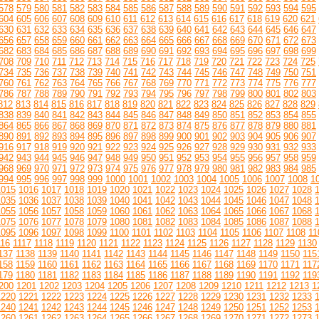
578
579
580
581
582
583
584
585
586
587
588
589
590
591
592
593
594
595
604
605
606
607
608
609
610
611
612
613
614
615
616
617
618
619
620
621
630
631
632
633
634
635
636
637
638
639
640
641
642
643
644
645
646
647
656
657
658
659
660
661
662
663
664
665
666
667
668
669
670
671
672
673
682
683
684
685
686
687
688
689
690
691
692
693
694
695
696
697
698
699
708
709
710
711
712
713
714
715
716
717
718
719
720
721
722
723
724
725
734
735
736
737
738
739
740
741
742
743
744
745
746
747
748
749
750
751
760
761
762
763
764
765
766
767
768
769
770
771
772
773
774
775
776
777
786
787
788
789
790
791
792
793
794
795
796
797
798
799
800
801
802
803
812
813
814
815
816
817
818
819
820
821
822
823
824
825
826
827
828
829
838
839
840
841
842
843
844
845
846
847
848
849
850
851
852
853
854
855
864
865
866
867
868
869
870
871
872
873
874
875
876
877
878
879
880
881
890
891
892
893
894
895
896
897
898
899
900
901
902
903
904
905
906
907
916
917
918
919
920
921
922
923
924
925
926
927
928
929
930
931
932
933
942
943
944
945
946
947
948
949
950
951
952
953
954
955
956
957
958
959
968
969
970
971
972
973
974
975
976
977
978
979
980
981
982
983
984
985
994
995
996
997
998
999
1000
1001
1002
1003
1004
1005
1006
1007
1008
1
1015
1016
1017
1018
1019
1020
1021
1022
1023
1024
1025
1026
1027
1028
1035
1036
1037
1038
1039
1040
1041
1042
1043
1044
1045
1046
1047
1048
1055
1056
1057
1058
1059
1060
1061
1062
1063
1064
1065
1066
1067
1068
1075
1076
1077
1078
1079
1080
1081
1082
1083
1084
1085
1086
1087
1088
1095
1096
1097
1098
1099
1100
1101
1102
1103
1104
1105
1106
1107
1108
11
116
1117
1118
1119
1120
1121
1122
1123
1124
1125
1126
1127
1128
1129
1130
137
1138
1139
1140
1141
1142
1143
1144
1145
1146
1147
1148
1149
1150
115
158
1159
1160
1161
1162
1163
1164
1165
1166
1167
1168
1169
1170
1171
117
179
1180
1181
1182
1183
1184
1185
1186
1187
1188
1189
1190
1191
1192
119
200
1201
1202
1203
1204
1205
1206
1207
1208
1209
1210
1211
1212
1213
1
1220
1221
1222
1223
1224
1225
1226
1227
1228
1229
1230
1231
1232
1233
1240
1241
1242
1243
1244
1245
1246
1247
1248
1249
1250
1251
1252
1253
1260
1261
1262
1263
1264
1265
1266
1267
1268
1269
1270
1271
1272
1273