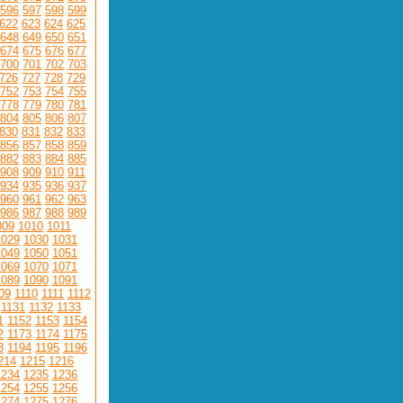
596
597
598
599
622
623
624
625
648
649
650
651
674
675
676
677
700
701
702
703
726
727
728
729
752
753
754
755
778
779
780
781
804
805
806
807
830
831
832
833
856
857
858
859
882
883
884
885
908
909
910
911
934
935
936
937
960
961
962
963
986
987
988
989
009
1010
1011
1029
1030
1031
1049
1050
1051
1069
1070
1071
1089
1090
1091
09
1110
1111
1112
1131
1132
1133
1
1152
1153
1154
2
1173
1174
1175
3
1194
1195
1196
214
1215
1216
1234
1235
1236
1254
1255
1256
1274
1275
1276