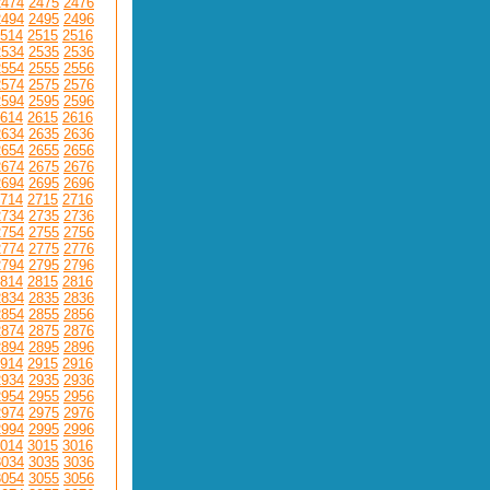
2474
2475
2476
2494
2495
2496
514
2515
2516
2534
2535
2536
2554
2555
2556
2574
2575
2576
2594
2595
2596
614
2615
2616
2634
2635
2636
2654
2655
2656
2674
2675
2676
2694
2695
2696
714
2715
2716
2734
2735
2736
2754
2755
2756
2774
2775
2776
2794
2795
2796
814
2815
2816
2834
2835
2836
2854
2855
2856
2874
2875
2876
2894
2895
2896
914
2915
2916
2934
2935
2936
2954
2955
2956
2974
2975
2976
2994
2995
2996
014
3015
3016
3034
3035
3036
3054
3055
3056