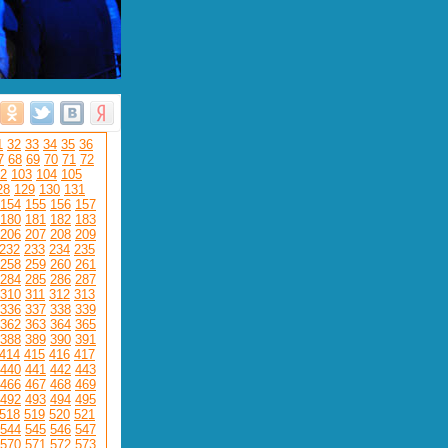
1
32
33
34
35
36
7
68
69
70
71
72
2
103
104
105
28
129
130
131
154
155
156
157
180
181
182
183
206
207
208
209
232
233
234
235
258
259
260
261
284
285
286
287
310
311
312
313
336
337
338
339
362
363
364
365
388
389
390
391
414
415
416
417
440
441
442
443
466
467
468
469
492
493
494
495
518
519
520
521
544
545
546
547
570
571
572
573