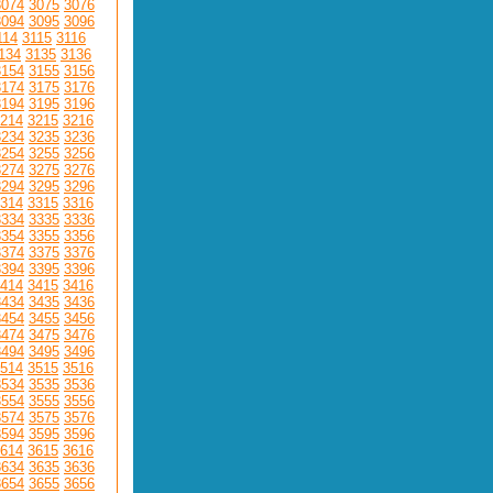
3074
3075
3076
3094
3095
3096
114
3115
3116
134
3135
3136
3154
3155
3156
3174
3175
3176
3194
3195
3196
214
3215
3216
3234
3235
3236
3254
3255
3256
3274
3275
3276
3294
3295
3296
314
3315
3316
3334
3335
3336
3354
3355
3356
3374
3375
3376
3394
3395
3396
414
3415
3416
3434
3435
3436
3454
3455
3456
3474
3475
3476
3494
3495
3496
514
3515
3516
3534
3535
3536
3554
3555
3556
3574
3575
3576
3594
3595
3596
614
3615
3616
3634
3635
3636
3654
3655
3656