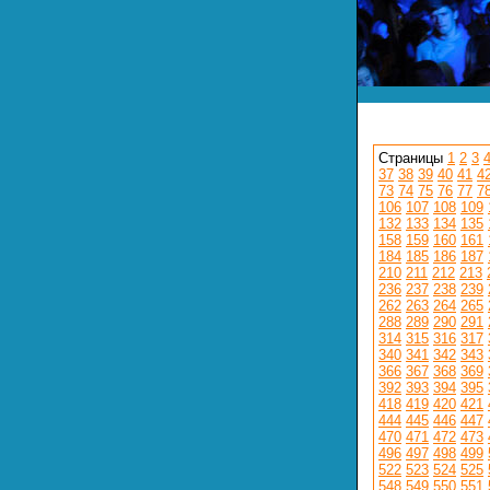
Страницы
1
2
3
37
38
39
40
41
4
73
74
75
76
77
7
106
107
108
109
132
133
134
135
158
159
160
161
184
185
186
187
210
211
212
213
236
237
238
239
262
263
264
265
288
289
290
291
314
315
316
317
340
341
342
343
366
367
368
369
392
393
394
395
418
419
420
421
444
445
446
447
470
471
472
473
496
497
498
499
522
523
524
525
548
549
550
551