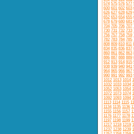
574
575
576
577
600
601
602
603
626
627
628
629
652
653
654
655
678
679
680
681
704
705
706
707
730
731
732
733
756
757
758
759
782
783
784
785
808
809
810
811
834
835
836
837
860
861
862
863
886
887
888
889
912
913
914
915
938
939
940
941
964
965
966
967
990
991
992
993
1012
1013
1014
1032
1033
1034
1052
1053
1054
1072
1073
1074
1092
1093
1094
1113
1114
1115
1
1134
1135
1136
1
1155
1156
1157
1
1176
1177
1178
1
1197
1198
1199
1
1217
1218
1219
1237
1238
1239
1257
1258
1259