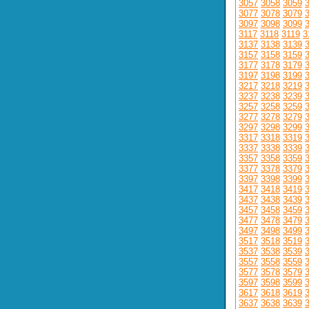
3057
3058
3059
3077
3078
3079
3097
3098
3099
3117
3118
3119
3
3137
3138
3139
3157
3158
3159
3177
3178
3179
3197
3198
3199
3217
3218
3219
3237
3238
3239
3257
3258
3259
3277
3278
3279
3297
3298
3299
3317
3318
3319
3337
3338
3339
3357
3358
3359
3377
3378
3379
3397
3398
3399
3417
3418
3419
3437
3438
3439
3457
3458
3459
3477
3478
3479
3497
3498
3499
3517
3518
3519
3537
3538
3539
3557
3558
3559
3577
3578
3579
3597
3598
3599
3617
3618
3619
3637
3638
3639