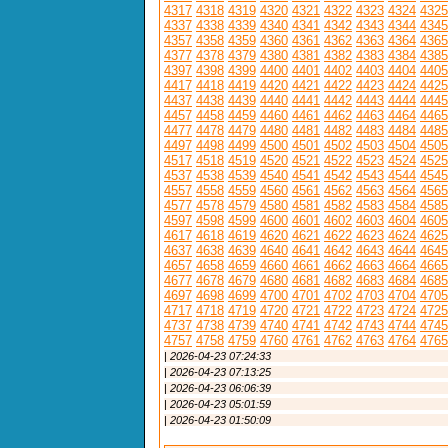
4317
4318
4319
4320
4321
4322
4323
4324
4325
4337
4338
4339
4340
4341
4342
4343
4344
4345
4357
4358
4359
4360
4361
4362
4363
4364
4365
4377
4378
4379
4380
4381
4382
4383
4384
4385
4397
4398
4399
4400
4401
4402
4403
4404
4405
4417
4418
4419
4420
4421
4422
4423
4424
4425
4437
4438
4439
4440
4441
4442
4443
4444
4445
4457
4458
4459
4460
4461
4462
4463
4464
4465
4477
4478
4479
4480
4481
4482
4483
4484
4485
4497
4498
4499
4500
4501
4502
4503
4504
4505
4517
4518
4519
4520
4521
4522
4523
4524
4525
4537
4538
4539
4540
4541
4542
4543
4544
4545
4557
4558
4559
4560
4561
4562
4563
4564
4565
4577
4578
4579
4580
4581
4582
4583
4584
4585
4597
4598
4599
4600
4601
4602
4603
4604
4605
4617
4618
4619
4620
4621
4622
4623
4624
4625
4637
4638
4639
4640
4641
4642
4643
4644
4645
4657
4658
4659
4660
4661
4662
4663
4664
4665
4677
4678
4679
4680
4681
4682
4683
4684
4685
4697
4698
4699
4700
4701
4702
4703
4704
4705
4717
4718
4719
4720
4721
4722
4723
4724
4725
4737
4738
4739
4740
4741
4742
4743
4744
4745
4757
4758
4759
4760
4761
4762
4763
4764
4765
|
2026-04-23 07:24:33
|
2026-04-23 07:13:25
|
2026-04-23 06:06:39
|
2026-04-23 05:01:59
|
2026-04-23 01:50:09