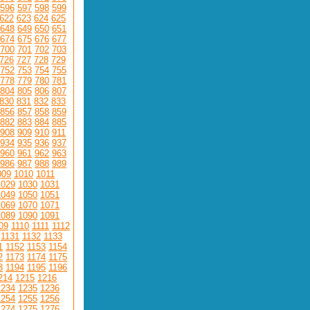
596
597
598
599
622
623
624
625
648
649
650
651
674
675
676
677
700
701
702
703
726
727
728
729
752
753
754
755
778
779
780
781
804
805
806
807
830
831
832
833
856
857
858
859
882
883
884
885
908
909
910
911
934
935
936
937
960
961
962
963
986
987
988
989
009
1010
1011
1029
1030
1031
1049
1050
1051
1069
1070
1071
1089
1090
1091
09
1110
1111
1112
1131
1132
1133
1
1152
1153
1154
2
1173
1174
1175
3
1194
1195
1196
214
1215
1216
1234
1235
1236
1254
1255
1256
1274
1275
1276