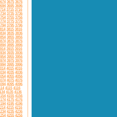
3674
3675
3676
3694
3695
3696
714
3715
3716
3734
3735
3736
3754
3755
3756
3774
3775
3776
3794
3795
3796
814
3815
3816
3834
3835
3836
3854
3855
3856
3874
3875
3876
3894
3895
3896
914
3915
3916
3934
3935
3936
3954
3955
3956
3974
3975
3976
3994
3995
3996
014
4015
4016
4034
4035
4036
4054
4055
4056
4074
4075
4076
4094
4095
4096
114
4115
4116
134
4135
4136
4154
4155
4156
4174
4175
4176
4194
4195
4196
214
4215
4216
4234
4235
4236
4254
4255
4256