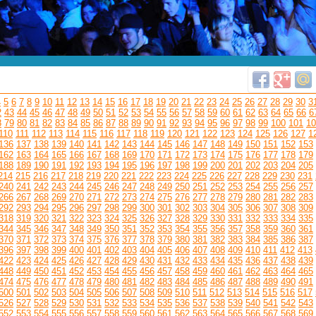
4
5
6
7
8
9
10
11
12
13
14
15
16
17
18
19
20
21
22
23
24
25
26
27
28
29
30
3
2
43
44
45
46
47
48
49
50
51
52
53
54
55
56
57
58
59
60
61
62
63
64
65
66
6
8
79
80
81
82
83
84
85
86
87
88
89
90
91
92
93
94
95
96
97
98
99
100
101
10
110
111
112
113
114
115
116
117
118
119
120
121
122
123
124
125
126
127
1
136
137
138
139
140
141
142
143
144
145
146
147
148
149
150
151
152
153
162
163
164
165
166
167
168
169
170
171
172
173
174
175
176
177
178
179
188
189
190
191
192
193
194
195
196
197
198
199
200
201
202
203
204
205
214
215
216
217
218
219
220
221
222
223
224
225
226
227
228
229
230
231
240
241
242
243
244
245
246
247
248
249
250
251
252
253
254
255
256
257
266
267
268
269
270
271
272
273
274
275
276
277
278
279
280
281
282
283
292
293
294
295
296
297
298
299
300
301
302
303
304
305
306
307
308
309
318
319
320
321
322
323
324
325
326
327
328
329
330
331
332
333
334
335
344
345
346
347
348
349
350
351
352
353
354
355
356
357
358
359
360
361
370
371
372
373
374
375
376
377
378
379
380
381
382
383
384
385
386
387
396
397
398
399
400
401
402
403
404
405
406
407
408
409
410
411
412
413
422
423
424
425
426
427
428
429
430
431
432
433
434
435
436
437
438
439
448
449
450
451
452
453
454
455
456
457
458
459
460
461
462
463
464
465
474
475
476
477
478
479
480
481
482
483
484
485
486
487
488
489
490
491
500
501
502
503
504
505
506
507
508
509
510
511
512
513
514
515
516
517
526
527
528
529
530
531
532
533
534
535
536
537
538
539
540
541
542
543
552
553
554
555
556
557
558
559
560
561
562
563
564
565
566
567
568
569