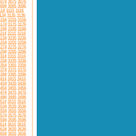
3074
3075
3076
3094
3095
3096
114
3115
3116
134
3135
3136
3154
3155
3156
3174
3175
3176
3194
3195
3196
214
3215
3216
3234
3235
3236
3254
3255
3256
3274
3275
3276
3294
3295
3296
314
3315
3316
3334
3335
3336
3354
3355
3356
3374
3375
3376
3394
3395
3396
414
3415
3416
3434
3435
3436
3454
3455
3456
3474
3475
3476
3494
3495
3496
514
3515
3516
3534
3535
3536
3554
3555
3556
3574
3575
3576
3594
3595
3596
614
3615
3616
3634
3635
3636
3654
3655
3656