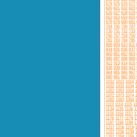
574
575
576
577
600
601
602
603
626
627
628
629
652
653
654
655
678
679
680
681
704
705
706
707
730
731
732
733
756
757
758
759
782
783
784
785
808
809
810
811
834
835
836
837
860
861
862
863
886
887
888
889
912
913
914
915
938
939
940
941
964
965
966
967
990
991
992
993
1012
1013
1014
1032
1033
1034
1052
1053
1054
1072
1073
1074
1092
1093
1094
1113
1114
1115
1
1134
1135
1136
1
1155
1156
1157
1
1176
1177
1178
1
1197
1198
1199
1
1217
1218
1219
1237
1238
1239
1257
1258
1259