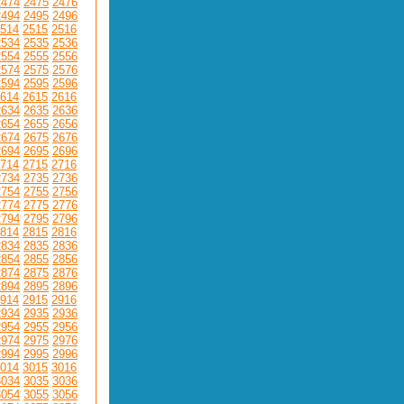
2474
2475
2476
2494
2495
2496
514
2515
2516
2534
2535
2536
2554
2555
2556
2574
2575
2576
2594
2595
2596
614
2615
2616
2634
2635
2636
2654
2655
2656
2674
2675
2676
2694
2695
2696
714
2715
2716
2734
2735
2736
2754
2755
2756
2774
2775
2776
2794
2795
2796
814
2815
2816
2834
2835
2836
2854
2855
2856
2874
2875
2876
2894
2895
2896
914
2915
2916
2934
2935
2936
2954
2955
2956
2974
2975
2976
2994
2995
2996
014
3015
3016
3034
3035
3036
3054
3055
3056