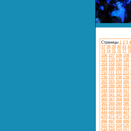
Страницы
1
2
3
37
38
39
40
41
4
73
74
75
76
77
7
106
107
108
109
132
133
134
135
158
159
160
161
184
185
186
187
210
211
212
213
236
237
238
239
262
263
264
265
288
289
290
291
314
315
316
317
340
341
342
343
366
367
368
369
392
393
394
395
418
419
420
421
444
445
446
447
470
471
472
473
496
497
498
499
522
523
524
525
548
549
550
551