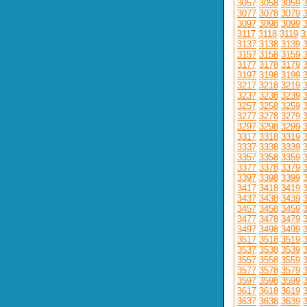
3057
3058
3059
3077
3078
3079
3097
3098
3099
3117
3118
3119
3
3137
3138
3139
3157
3158
3159
3177
3178
3179
3197
3198
3199
3217
3218
3219
3237
3238
3239
3257
3258
3259
3277
3278
3279
3297
3298
3299
3317
3318
3319
3337
3338
3339
3357
3358
3359
3377
3378
3379
3397
3398
3399
3417
3418
3419
3437
3438
3439
3457
3458
3459
3477
3478
3479
3497
3498
3499
3517
3518
3519
3537
3538
3539
3557
3558
3559
3577
3578
3579
3597
3598
3599
3617
3618
3619
3637
3638
3639