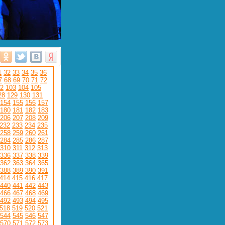
1
32
33
34
35
36
7
68
69
70
71
72
2
103
104
105
28
129
130
131
154
155
156
157
180
181
182
183
206
207
208
209
232
233
234
235
258
259
260
261
284
285
286
287
310
311
312
313
336
337
338
339
362
363
364
365
388
389
390
391
414
415
416
417
440
441
442
443
466
467
468
469
492
493
494
495
518
519
520
521
544
545
546
547
570
571
572
573