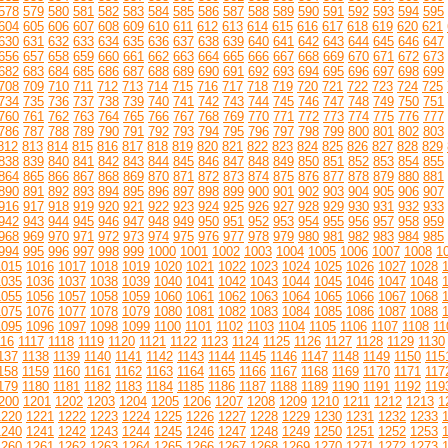
578
579
580
581
582
583
584
585
586
587
588
589
590
591
592
593
594
595
604
605
606
607
608
609
610
611
612
613
614
615
616
617
618
619
620
621
630
631
632
633
634
635
636
637
638
639
640
641
642
643
644
645
646
647
656
657
658
659
660
661
662
663
664
665
666
667
668
669
670
671
672
673
682
683
684
685
686
687
688
689
690
691
692
693
694
695
696
697
698
699
708
709
710
711
712
713
714
715
716
717
718
719
720
721
722
723
724
725
734
735
736
737
738
739
740
741
742
743
744
745
746
747
748
749
750
751
760
761
762
763
764
765
766
767
768
769
770
771
772
773
774
775
776
777
786
787
788
789
790
791
792
793
794
795
796
797
798
799
800
801
802
803
812
813
814
815
816
817
818
819
820
821
822
823
824
825
826
827
828
829
838
839
840
841
842
843
844
845
846
847
848
849
850
851
852
853
854
855
864
865
866
867
868
869
870
871
872
873
874
875
876
877
878
879
880
881
890
891
892
893
894
895
896
897
898
899
900
901
902
903
904
905
906
907
916
917
918
919
920
921
922
923
924
925
926
927
928
929
930
931
932
933
942
943
944
945
946
947
948
949
950
951
952
953
954
955
956
957
958
959
968
969
970
971
972
973
974
975
976
977
978
979
980
981
982
983
984
985
994
995
996
997
998
999
1000
1001
1002
1003
1004
1005
1006
1007
1008
1
1015
1016
1017
1018
1019
1020
1021
1022
1023
1024
1025
1026
1027
1028
1035
1036
1037
1038
1039
1040
1041
1042
1043
1044
1045
1046
1047
1048
1055
1056
1057
1058
1059
1060
1061
1062
1063
1064
1065
1066
1067
1068
1075
1076
1077
1078
1079
1080
1081
1082
1083
1084
1085
1086
1087
1088
1095
1096
1097
1098
1099
1100
1101
1102
1103
1104
1105
1106
1107
1108
11
116
1117
1118
1119
1120
1121
1122
1123
1124
1125
1126
1127
1128
1129
1130
137
1138
1139
1140
1141
1142
1143
1144
1145
1146
1147
1148
1149
1150
115
158
1159
1160
1161
1162
1163
1164
1165
1166
1167
1168
1169
1170
1171
117
179
1180
1181
1182
1183
1184
1185
1186
1187
1188
1189
1190
1191
1192
119
200
1201
1202
1203
1204
1205
1206
1207
1208
1209
1210
1211
1212
1213
1
1220
1221
1222
1223
1224
1225
1226
1227
1228
1229
1230
1231
1232
1233
1240
1241
1242
1243
1244
1245
1246
1247
1248
1249
1250
1251
1252
1253
1260
1261
1262
1263
1264
1265
1266
1267
1268
1269
1270
1271
1272
1273