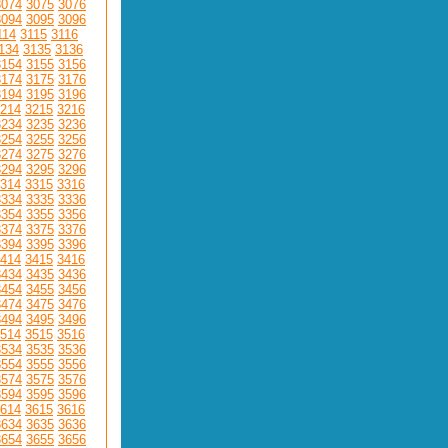
3074
3075
3076
3094
3095
3096
114
3115
3116
134
3135
3136
3154
3155
3156
3174
3175
3176
3194
3195
3196
214
3215
3216
3234
3235
3236
3254
3255
3256
3274
3275
3276
3294
3295
3296
314
3315
3316
3334
3335
3336
3354
3355
3356
3374
3375
3376
3394
3395
3396
414
3415
3416
3434
3435
3436
3454
3455
3456
3474
3475
3476
3494
3495
3496
514
3515
3516
3534
3535
3536
3554
3555
3556
3574
3575
3576
3594
3595
3596
614
3615
3616
3634
3635
3636
3654
3655
3656