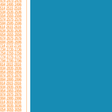
2474
2475
2476
2494
2495
2496
514
2515
2516
2534
2535
2536
2554
2555
2556
2574
2575
2576
2594
2595
2596
614
2615
2616
2634
2635
2636
2654
2655
2656
2674
2675
2676
2694
2695
2696
714
2715
2716
2734
2735
2736
2754
2755
2756
2774
2775
2776
2794
2795
2796
814
2815
2816
2834
2835
2836
2854
2855
2856
2874
2875
2876
2894
2895
2896
914
2915
2916
2934
2935
2936
2954
2955
2956
2974
2975
2976
2994
2995
2996
014
3015
3016
3034
3035
3036
3054
3055
3056