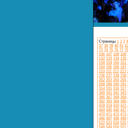
Страницы
1
2
3
37
38
39
40
41
4
73
74
75
76
77
7
106
107
108
109
132
133
134
135
158
159
160
161
184
185
186
187
210
211
212
213
236
237
238
239
262
263
264
265
288
289
290
291
314
315
316
317
340
341
342
343
366
367
368
369
392
393
394
395
418
419
420
421
444
445
446
447
470
471
472
473
496
497
498
499
522
523
524
525
548
549
550
551