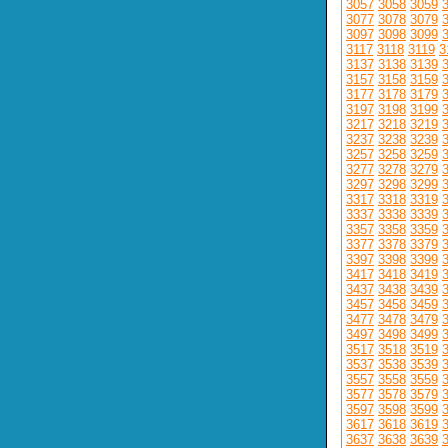
3057
3058
3059
3077
3078
3079
3097
3098
3099
3117
3118
3119
3
3137
3138
3139
3157
3158
3159
3177
3178
3179
3197
3198
3199
3217
3218
3219
3237
3238
3239
3257
3258
3259
3277
3278
3279
3297
3298
3299
3317
3318
3319
3337
3338
3339
3357
3358
3359
3377
3378
3379
3397
3398
3399
3417
3418
3419
3437
3438
3439
3457
3458
3459
3477
3478
3479
3497
3498
3499
3517
3518
3519
3537
3538
3539
3557
3558
3559
3577
3578
3579
3597
3598
3599
3617
3618
3619
3637
3638
3639