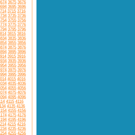
3674
3675
3676
3694
3695
3696
714
3715
3716
3734
3735
3736
3754
3755
3756
3774
3775
3776
3794
3795
3796
814
3815
3816
3834
3835
3836
3854
3855
3856
3874
3875
3876
3894
3895
3896
914
3915
3916
3934
3935
3936
3954
3955
3956
3974
3975
3976
3994
3995
3996
014
4015
4016
4034
4035
4036
4054
4055
4056
4074
4075
4076
4094
4095
4096
114
4115
4116
134
4135
4136
4154
4155
4156
4174
4175
4176
4194
4195
4196
214
4215
4216
4234
4235
4236
4254
4255
4256