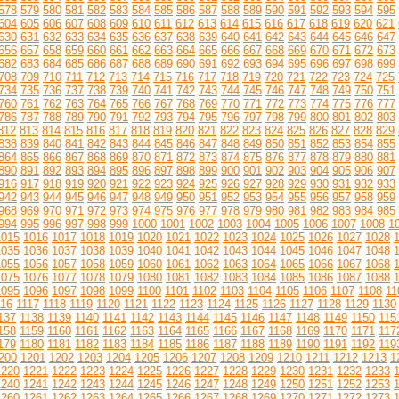
578
579
580
581
582
583
584
585
586
587
588
589
590
591
592
593
594
595
604
605
606
607
608
609
610
611
612
613
614
615
616
617
618
619
620
621
630
631
632
633
634
635
636
637
638
639
640
641
642
643
644
645
646
647
656
657
658
659
660
661
662
663
664
665
666
667
668
669
670
671
672
673
682
683
684
685
686
687
688
689
690
691
692
693
694
695
696
697
698
699
708
709
710
711
712
713
714
715
716
717
718
719
720
721
722
723
724
725
734
735
736
737
738
739
740
741
742
743
744
745
746
747
748
749
750
751
760
761
762
763
764
765
766
767
768
769
770
771
772
773
774
775
776
777
786
787
788
789
790
791
792
793
794
795
796
797
798
799
800
801
802
803
812
813
814
815
816
817
818
819
820
821
822
823
824
825
826
827
828
829
838
839
840
841
842
843
844
845
846
847
848
849
850
851
852
853
854
855
864
865
866
867
868
869
870
871
872
873
874
875
876
877
878
879
880
881
890
891
892
893
894
895
896
897
898
899
900
901
902
903
904
905
906
907
916
917
918
919
920
921
922
923
924
925
926
927
928
929
930
931
932
933
942
943
944
945
946
947
948
949
950
951
952
953
954
955
956
957
958
959
968
969
970
971
972
973
974
975
976
977
978
979
980
981
982
983
984
985
994
995
996
997
998
999
1000
1001
1002
1003
1004
1005
1006
1007
1008
1
1015
1016
1017
1018
1019
1020
1021
1022
1023
1024
1025
1026
1027
1028
1035
1036
1037
1038
1039
1040
1041
1042
1043
1044
1045
1046
1047
1048
1055
1056
1057
1058
1059
1060
1061
1062
1063
1064
1065
1066
1067
1068
1075
1076
1077
1078
1079
1080
1081
1082
1083
1084
1085
1086
1087
1088
1095
1096
1097
1098
1099
1100
1101
1102
1103
1104
1105
1106
1107
1108
11
116
1117
1118
1119
1120
1121
1122
1123
1124
1125
1126
1127
1128
1129
1130
137
1138
1139
1140
1141
1142
1143
1144
1145
1146
1147
1148
1149
1150
115
158
1159
1160
1161
1162
1163
1164
1165
1166
1167
1168
1169
1170
1171
117
179
1180
1181
1182
1183
1184
1185
1186
1187
1188
1189
1190
1191
1192
119
200
1201
1202
1203
1204
1205
1206
1207
1208
1209
1210
1211
1212
1213
1
1220
1221
1222
1223
1224
1225
1226
1227
1228
1229
1230
1231
1232
1233
1240
1241
1242
1243
1244
1245
1246
1247
1248
1249
1250
1251
1252
1253
1260
1261
1262
1263
1264
1265
1266
1267
1268
1269
1270
1271
1272
1273