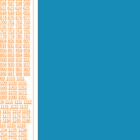
596
597
598
599
622
623
624
625
648
649
650
651
674
675
676
677
700
701
702
703
726
727
728
729
752
753
754
755
778
779
780
781
804
805
806
807
830
831
832
833
856
857
858
859
882
883
884
885
908
909
910
911
934
935
936
937
960
961
962
963
986
987
988
989
009
1010
1011
1029
1030
1031
1049
1050
1051
1069
1070
1071
1089
1090
1091
09
1110
1111
1112
1131
1132
1133
1
1152
1153
1154
2
1173
1174
1175
3
1194
1195
1196
214
1215
1216
1234
1235
1236
1254
1255
1256
1274
1275
1276