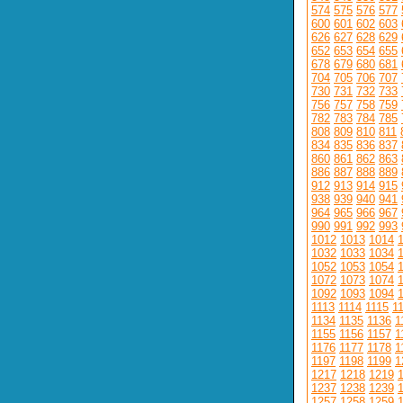
574
575
576
577
600
601
602
603
626
627
628
629
652
653
654
655
678
679
680
681
704
705
706
707
730
731
732
733
756
757
758
759
782
783
784
785
808
809
810
811
834
835
836
837
860
861
862
863
886
887
888
889
912
913
914
915
938
939
940
941
964
965
966
967
990
991
992
993
1012
1013
1014
1032
1033
1034
1052
1053
1054
1072
1073
1074
1092
1093
1094
1113
1114
1115
1
1134
1135
1136
1
1155
1156
1157
1
1176
1177
1178
1
1197
1198
1199
1
1217
1218
1219
1237
1238
1239
1257
1258
1259