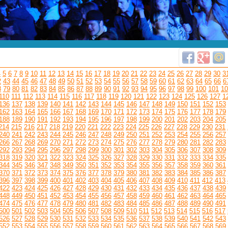
4
5
6
7
8
9
10
11
12
13
14
15
16
17
18
19
20
21
22
23
24
25
26
27
28
29
30
3
2
43
44
45
46
47
48
49
50
51
52
53
54
55
56
57
58
59
60
61
62
63
64
65
66
6
8
79
80
81
82
83
84
85
86
87
88
89
90
91
92
93
94
95
96
97
98
99
100
101
10
110
111
112
113
114
115
116
117
118
119
120
121
122
123
124
125
126
127
1
136
137
138
139
140
141
142
143
144
145
146
147
148
149
150
151
152
153
162
163
164
165
166
167
168
169
170
171
172
173
174
175
176
177
178
179
188
189
190
191
192
193
194
195
196
197
198
199
200
201
202
203
204
205
214
215
216
217
218
219
220
221
222
223
224
225
226
227
228
229
230
231
240
241
242
243
244
245
246
247
248
249
250
251
252
253
254
255
256
257
266
267
268
269
270
271
272
273
274
275
276
277
278
279
280
281
282
283
292
293
294
295
296
297
298
299
300
301
302
303
304
305
306
307
308
309
318
319
320
321
322
323
324
325
326
327
328
329
330
331
332
333
334
335
344
345
346
347
348
349
350
351
352
353
354
355
356
357
358
359
360
361
370
371
372
373
374
375
376
377
378
379
380
381
382
383
384
385
386
387
396
397
398
399
400
401
402
403
404
405
406
407
408
409
410
411
412
413
422
423
424
425
426
427
428
429
430
431
432
433
434
435
436
437
438
439
448
449
450
451
452
453
454
455
456
457
458
459
460
461
462
463
464
465
474
475
476
477
478
479
480
481
482
483
484
485
486
487
488
489
490
491
500
501
502
503
504
505
506
507
508
509
510
511
512
513
514
515
516
517
526
527
528
529
530
531
532
533
534
535
536
537
538
539
540
541
542
543
552
553
554
555
556
557
558
559
560
561
562
563
564
565
566
567
568
569