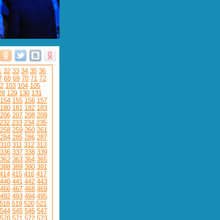
1
32
33
34
35
36
7
68
69
70
71
72
2
103
104
105
28
129
130
131
154
155
156
157
180
181
182
183
206
207
208
209
232
233
234
235
258
259
260
261
284
285
286
287
310
311
312
313
336
337
338
339
362
363
364
365
388
389
390
391
414
415
416
417
440
441
442
443
466
467
468
469
492
493
494
495
518
519
520
521
544
545
546
547
570
571
572
573