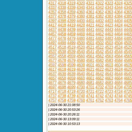
4317
4318
4319
4320
4321
4322
4323
4324
4325
4337
4338
4339
4340
4341
4342
4343
4344
4345
4357
4358
4359
4360
4361
4362
4363
4364
4365
4377
4378
4379
4380
4381
4382
4383
4384
4385
4397
4398
4399
4400
4401
4402
4403
4404
4405
4417
4418
4419
4420
4421
4422
4423
4424
4425
4437
4438
4439
4440
4441
4442
4443
4444
4445
4457
4458
4459
4460
4461
4462
4463
4464
4465
4477
4478
4479
4480
4481
4482
4483
4484
4485
4497
4498
4499
4500
4501
4502
4503
4504
4505
4517
4518
4519
4520
4521
4522
4523
4524
4525
4537
4538
4539
4540
4541
4542
4543
4544
4545
4557
4558
4559
4560
4561
4562
4563
4564
4565
4577
4578
4579
4580
4581
4582
4583
4584
4585
4597
4598
4599
4600
4601
4602
4603
4604
4605
4617
4618
4619
4620
4621
4622
4623
4624
4625
4637
4638
4639
4640
4641
4642
4643
4644
4645
4657
4658
4659
4660
4661
4662
4663
4664
4665
4677
4678
4679
4680
4681
4682
4683
4684
4685
4697
4698
4699
4700
4701
4702
4703
4704
4705
4717
4718
4719
4720
4721
4722
4723
4724
4725
4737
4738
4739
4740
4741
4742
4743
4744
4745
4757
4758
4759
4760
4761
4762
4763
4764
4765
|
2024-06-30 21:08:50
|
2024-06-30 20:53:26
|
2024-06-30 20:26:11
|
2024-06-30 13:09:11
|
2024-06-30 10:53:13