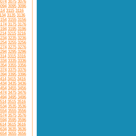
3074
3075
3076
3094
3095
3096
114
3115
3116
134
3135
3136
3154
3155
3156
3174
3175
3176
3194
3195
3196
214
3215
3216
3234
3235
3236
3254
3255
3256
3274
3275
3276
3294
3295
3296
314
3315
3316
3334
3335
3336
3354
3355
3356
3374
3375
3376
3394
3395
3396
414
3415
3416
3434
3435
3436
3454
3455
3456
3474
3475
3476
3494
3495
3496
514
3515
3516
3534
3535
3536
3554
3555
3556
3574
3575
3576
3594
3595
3596
614
3615
3616
3634
3635
3636
3654
3655
3656