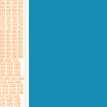
596
597
598
599
622
623
624
625
648
649
650
651
674
675
676
677
700
701
702
703
726
727
728
729
752
753
754
755
778
779
780
781
804
805
806
807
830
831
832
833
856
857
858
859
882
883
884
885
908
909
910
911
934
935
936
937
960
961
962
963
986
987
988
989
009
1010
1011
1029
1030
1031
1049
1050
1051
1069
1070
1071
1089
1090
1091
09
1110
1111
1112
1131
1132
1133
1
1152
1153
1154
2
1173
1174
1175
3
1194
1195
1196
214
1215
1216
1234
1235
1236
1254
1255
1256
1274
1275
1276