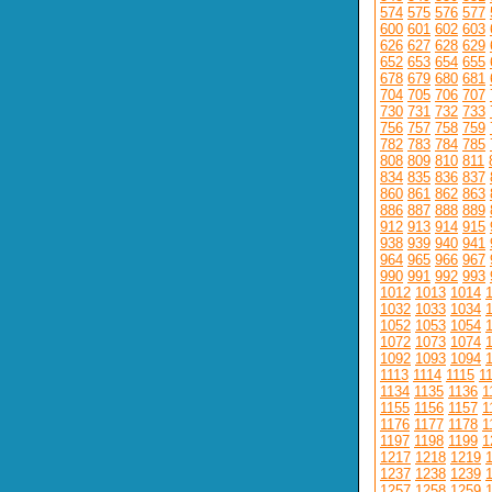
574
575
576
577
600
601
602
603
626
627
628
629
652
653
654
655
678
679
680
681
704
705
706
707
730
731
732
733
756
757
758
759
782
783
784
785
808
809
810
811
834
835
836
837
860
861
862
863
886
887
888
889
912
913
914
915
938
939
940
941
964
965
966
967
990
991
992
993
1012
1013
1014
1032
1033
1034
1052
1053
1054
1072
1073
1074
1092
1093
1094
1113
1114
1115
1
1134
1135
1136
1
1155
1156
1157
1
1176
1177
1178
1
1197
1198
1199
1
1217
1218
1219
1237
1238
1239
1257
1258
1259