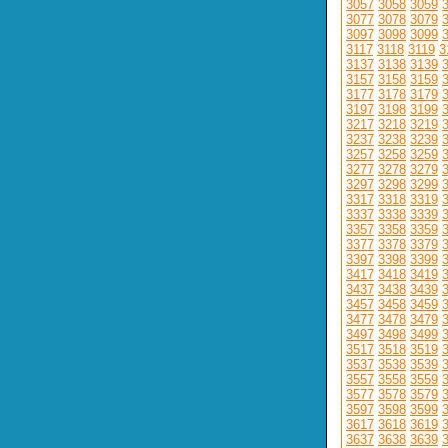
3057
3058
3059
3077
3078
3079
3097
3098
3099
3117
3118
3119
3
3137
3138
3139
3157
3158
3159
3177
3178
3179
3197
3198
3199
3217
3218
3219
3237
3238
3239
3257
3258
3259
3277
3278
3279
3297
3298
3299
3317
3318
3319
3337
3338
3339
3357
3358
3359
3377
3378
3379
3397
3398
3399
3417
3418
3419
3437
3438
3439
3457
3458
3459
3477
3478
3479
3497
3498
3499
3517
3518
3519
3537
3538
3539
3557
3558
3559
3577
3578
3579
3597
3598
3599
3617
3618
3619
3637
3638
3639