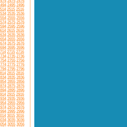
2474
2475
2476
2494
2495
2496
514
2515
2516
2534
2535
2536
2554
2555
2556
2574
2575
2576
2594
2595
2596
614
2615
2616
2634
2635
2636
2654
2655
2656
2674
2675
2676
2694
2695
2696
714
2715
2716
2734
2735
2736
2754
2755
2756
2774
2775
2776
2794
2795
2796
814
2815
2816
2834
2835
2836
2854
2855
2856
2874
2875
2876
2894
2895
2896
914
2915
2916
2934
2935
2936
2954
2955
2956
2974
2975
2976
2994
2995
2996
014
3015
3016
3034
3035
3036
3054
3055
3056