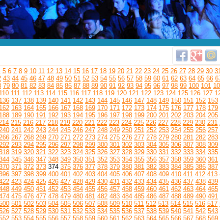
4
5
6
7
8
9
10
11
12
13
14
15
16
17
18
19
20
21
22
23
24
25
26
27
28
29
30
3
2
43
44
45
46
47
48
49
50
51
52
53
54
55
56
57
58
59
60
61
62
63
64
65
66
6
8
79
80
81
82
83
84
85
86
87
88
89
90
91
92
93
94
95
96
97
98
99
100
101
10
110
111
112
113
114
115
116
117
118
119
120
121
122
123
124
125
126
127
1
136
137
138
139
140
141
142
143
144
145
146
147
148
149
150
151
152
153
162
163
164
165
166
167
168
169
170
171
172
173
174
175
176
177
178
179
188
189
190
191
192
193
194
195
196
197
198
199
200
201
202
203
204
205
214
215
216
217
218
219
220
221
222
223
224
225
226
227
228
229
230
231
240
241
242
243
244
245
246
247
248
249
250
251
252
253
254
255
256
257
266
267
268
269
270
271
272
273
274
275
276
277
278
279
280
281
282
283
292
293
294
295
296
297
298
299
300
301
302
303
304
305
306
307
308
309
318
319
320
321
322
323
324
325
326
327
328
329
330
331
332
333
334
335
344
345
346
347
348
349
350
351
352
353
354
355
356
357
358
359
360
361
370
371
372
373
374
375
376
377
378
379
380
381
382
383
384
385
386
387
396
397
398
399
400
401
402
403
404
405
406
407
408
409
410
411
412
413
422
423
424
425
426
427
428
429
430
431
432
433
434
435
436
437
438
439
448
449
450
451
452
453
454
455
456
457
458
459
460
461
462
463
464
465
474
475
476
477
478
479
480
481
482
483
484
485
486
487
488
489
490
491
500
501
502
503
504
505
506
507
508
509
510
511
512
513
514
515
516
517
526
527
528
529
530
531
532
533
534
535
536
537
538
539
540
541
542
543
552
553
554
555
556
557
558
559
560
561
562
563
564
565
566
567
568
569