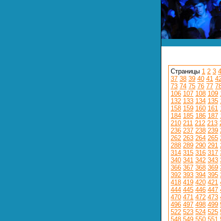
Страницы
1
2
3
37
38
39
40
41
4
73
74
75
76
77
7
106
107
108
109
132
133
134
135
158
159
160
161
184
185
186
187
210
211
212
213
236
237
238
239
262
263
264
265
288
289
290
291
314
315
316
317
340
341
342
343
366
367
368
369
392
393
394
395
418
419
420
421
444
445
446
447
470
471
472
473
496
497
498
499
522
523
524
525
548
549
550
551