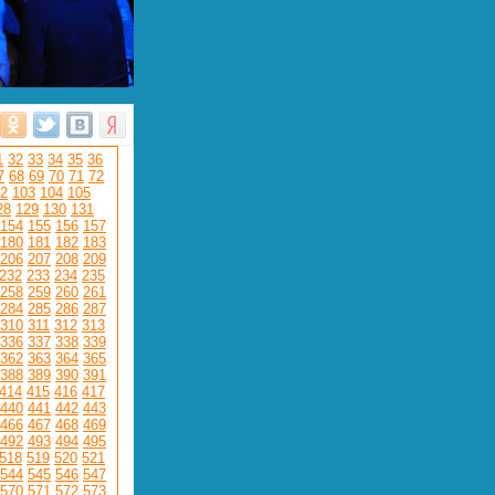
1
32
33
34
35
36
7
68
69
70
71
72
2
103
104
105
28
129
130
131
154
155
156
157
180
181
182
183
206
207
208
209
232
233
234
235
258
259
260
261
284
285
286
287
310
311
312
313
336
337
338
339
362
363
364
365
388
389
390
391
414
415
416
417
440
441
442
443
466
467
468
469
492
493
494
495
518
519
520
521
544
545
546
547
570
571
572
573