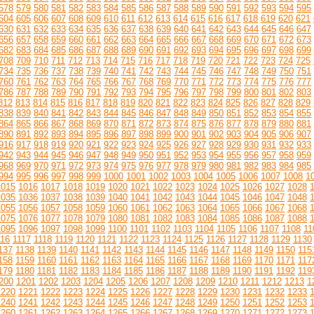
578
579
580
581
582
583
584
585
586
587
588
589
590
591
592
593
594
595
604
605
606
607
608
609
610
611
612
613
614
615
616
617
618
619
620
621
630
631
632
633
634
635
636
637
638
639
640
641
642
643
644
645
646
647
656
657
658
659
660
661
662
663
664
665
666
667
668
669
670
671
672
673
682
683
684
685
686
687
688
689
690
691
692
693
694
695
696
697
698
699
708
709
710
711
712
713
714
715
716
717
718
719
720
721
722
723
724
725
734
735
736
737
738
739
740
741
742
743
744
745
746
747
748
749
750
751
760
761
762
763
764
765
766
767
768
769
770
771
772
773
774
775
776
777
786
787
788
789
790
791
792
793
794
795
796
797
798
799
800
801
802
803
812
813
814
815
816
817
818
819
820
821
822
823
824
825
826
827
828
829
838
839
840
841
842
843
844
845
846
847
848
849
850
851
852
853
854
855
864
865
866
867
868
869
870
871
872
873
874
875
876
877
878
879
880
881
890
891
892
893
894
895
896
897
898
899
900
901
902
903
904
905
906
907
916
917
918
919
920
921
922
923
924
925
926
927
928
929
930
931
932
933
942
943
944
945
946
947
948
949
950
951
952
953
954
955
956
957
958
959
968
969
970
971
972
973
974
975
976
977
978
979
980
981
982
983
984
985
994
995
996
997
998
999
1000
1001
1002
1003
1004
1005
1006
1007
1008
1
1015
1016
1017
1018
1019
1020
1021
1022
1023
1024
1025
1026
1027
1028
1035
1036
1037
1038
1039
1040
1041
1042
1043
1044
1045
1046
1047
1048
1055
1056
1057
1058
1059
1060
1061
1062
1063
1064
1065
1066
1067
1068
1075
1076
1077
1078
1079
1080
1081
1082
1083
1084
1085
1086
1087
1088
1095
1096
1097
1098
1099
1100
1101
1102
1103
1104
1105
1106
1107
1108
11
116
1117
1118
1119
1120
1121
1122
1123
1124
1125
1126
1127
1128
1129
1130
137
1138
1139
1140
1141
1142
1143
1144
1145
1146
1147
1148
1149
1150
115
158
1159
1160
1161
1162
1163
1164
1165
1166
1167
1168
1169
1170
1171
117
179
1180
1181
1182
1183
1184
1185
1186
1187
1188
1189
1190
1191
1192
119
200
1201
1202
1203
1204
1205
1206
1207
1208
1209
1210
1211
1212
1213
1
1220
1221
1222
1223
1224
1225
1226
1227
1228
1229
1230
1231
1232
1233
1240
1241
1242
1243
1244
1245
1246
1247
1248
1249
1250
1251
1252
1253
1260
1261
1262
1263
1264
1265
1266
1267
1268
1269
1270
1271
1272
1273