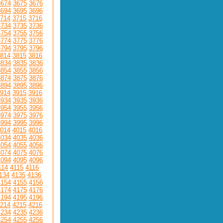
3674
3675
3676
3694
3695
3696
714
3715
3716
3734
3735
3736
3754
3755
3756
3774
3775
3776
3794
3795
3796
814
3815
3816
3834
3835
3836
3854
3855
3856
3874
3875
3876
3894
3895
3896
914
3915
3916
3934
3935
3936
3954
3955
3956
3974
3975
3976
3994
3995
3996
014
4015
4016
4034
4035
4036
4054
4055
4056
4074
4075
4076
4094
4095
4096
114
4115
4116
134
4135
4136
4154
4155
4156
4174
4175
4176
4194
4195
4196
214
4215
4216
4234
4235
4236
4254
4255
4256