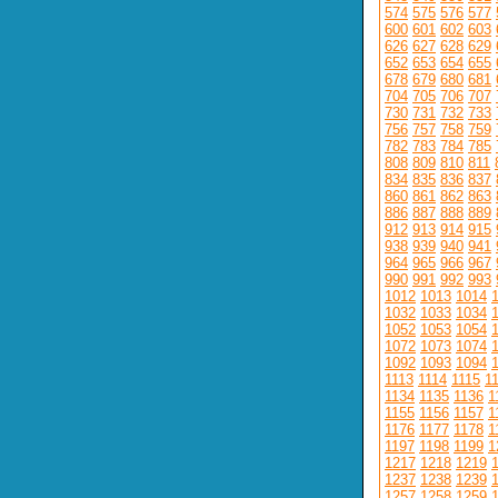
574
575
576
577
600
601
602
603
626
627
628
629
652
653
654
655
678
679
680
681
704
705
706
707
730
731
732
733
756
757
758
759
782
783
784
785
808
809
810
811
834
835
836
837
860
861
862
863
886
887
888
889
912
913
914
915
938
939
940
941
964
965
966
967
990
991
992
993
1012
1013
1014
1032
1033
1034
1052
1053
1054
1072
1073
1074
1092
1093
1094
1113
1114
1115
1
1134
1135
1136
1
1155
1156
1157
1
1176
1177
1178
1
1197
1198
1199
1
1217
1218
1219
1237
1238
1239
1257
1258
1259