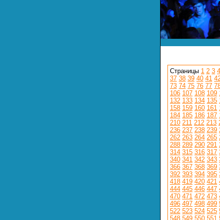
Страницы
1
2
3
37
38
39
40
41
4
73
74
75
76
77
7
106
107
108
109
132
133
134
135
158
159
160
161
184
185
186
187
210
211
212
213
236
237
238
239
262
263
264
265
288
289
290
291
314
315
316
317
340
341
342
343
366
367
368
369
392
393
394
395
418
419
420
421
444
445
446
447
470
471
472
473
496
497
498
499
522
523
524
525
548
549
550
551