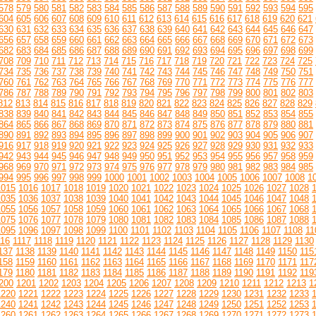
578
579
580
581
582
583
584
585
586
587
588
589
590
591
592
593
594
595
604
605
606
607
608
609
610
611
612
613
614
615
616
617
618
619
620
621
630
631
632
633
634
635
636
637
638
639
640
641
642
643
644
645
646
647
656
657
658
659
660
661
662
663
664
665
666
667
668
669
670
671
672
673
682
683
684
685
686
687
688
689
690
691
692
693
694
695
696
697
698
699
708
709
710
711
712
713
714
715
716
717
718
719
720
721
722
723
724
725
734
735
736
737
738
739
740
741
742
743
744
745
746
747
748
749
750
751
760
761
762
763
764
765
766
767
768
769
770
771
772
773
774
775
776
777
786
787
788
789
790
791
792
793
794
795
796
797
798
799
800
801
802
803
812
813
814
815
816
817
818
819
820
821
822
823
824
825
826
827
828
829
838
839
840
841
842
843
844
845
846
847
848
849
850
851
852
853
854
855
864
865
866
867
868
869
870
871
872
873
874
875
876
877
878
879
880
881
890
891
892
893
894
895
896
897
898
899
900
901
902
903
904
905
906
907
916
917
918
919
920
921
922
923
924
925
926
927
928
929
930
931
932
933
942
943
944
945
946
947
948
949
950
951
952
953
954
955
956
957
958
959
968
969
970
971
972
973
974
975
976
977
978
979
980
981
982
983
984
985
994
995
996
997
998
999
1000
1001
1002
1003
1004
1005
1006
1007
1008
1
1015
1016
1017
1018
1019
1020
1021
1022
1023
1024
1025
1026
1027
1028
1035
1036
1037
1038
1039
1040
1041
1042
1043
1044
1045
1046
1047
1048
1055
1056
1057
1058
1059
1060
1061
1062
1063
1064
1065
1066
1067
1068
1075
1076
1077
1078
1079
1080
1081
1082
1083
1084
1085
1086
1087
1088
1095
1096
1097
1098
1099
1100
1101
1102
1103
1104
1105
1106
1107
1108
11
116
1117
1118
1119
1120
1121
1122
1123
1124
1125
1126
1127
1128
1129
1130
137
1138
1139
1140
1141
1142
1143
1144
1145
1146
1147
1148
1149
1150
115
158
1159
1160
1161
1162
1163
1164
1165
1166
1167
1168
1169
1170
1171
117
179
1180
1181
1182
1183
1184
1185
1186
1187
1188
1189
1190
1191
1192
119
200
1201
1202
1203
1204
1205
1206
1207
1208
1209
1210
1211
1212
1213
1
1220
1221
1222
1223
1224
1225
1226
1227
1228
1229
1230
1231
1232
1233
1240
1241
1242
1243
1244
1245
1246
1247
1248
1249
1250
1251
1252
1253
1260
1261
1262
1263
1264
1265
1266
1267
1268
1269
1270
1271
1272
1273