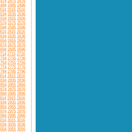
2474
2475
2476
2494
2495
2496
514
2515
2516
2534
2535
2536
2554
2555
2556
2574
2575
2576
2594
2595
2596
614
2615
2616
2634
2635
2636
2654
2655
2656
2674
2675
2676
2694
2695
2696
714
2715
2716
2734
2735
2736
2754
2755
2756
2774
2775
2776
2794
2795
2796
814
2815
2816
2834
2835
2836
2854
2855
2856
2874
2875
2876
2894
2895
2896
914
2915
2916
2934
2935
2936
2954
2955
2956
2974
2975
2976
2994
2995
2996
014
3015
3016
3034
3035
3036
3054
3055
3056