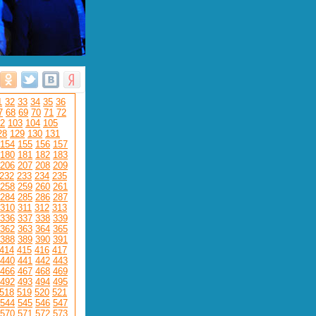
1
32
33
34
35
36
7
68
69
70
71
72
2
103
104
105
28
129
130
131
154
155
156
157
180
181
182
183
206
207
208
209
232
233
234
235
258
259
260
261
284
285
286
287
310
311
312
313
336
337
338
339
362
363
364
365
388
389
390
391
414
415
416
417
440
441
442
443
466
467
468
469
492
493
494
495
518
519
520
521
544
545
546
547
570
571
572
573