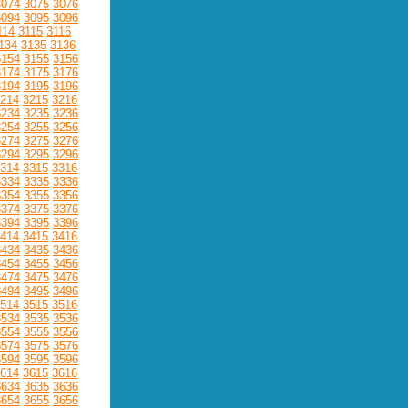
3074
3075
3076
3094
3095
3096
114
3115
3116
134
3135
3136
3154
3155
3156
3174
3175
3176
3194
3195
3196
214
3215
3216
3234
3235
3236
3254
3255
3256
3274
3275
3276
3294
3295
3296
314
3315
3316
3334
3335
3336
3354
3355
3356
3374
3375
3376
3394
3395
3396
414
3415
3416
3434
3435
3436
3454
3455
3456
3474
3475
3476
3494
3495
3496
514
3515
3516
3534
3535
3536
3554
3555
3556
3574
3575
3576
3594
3595
3596
614
3615
3616
3634
3635
3636
3654
3655
3656