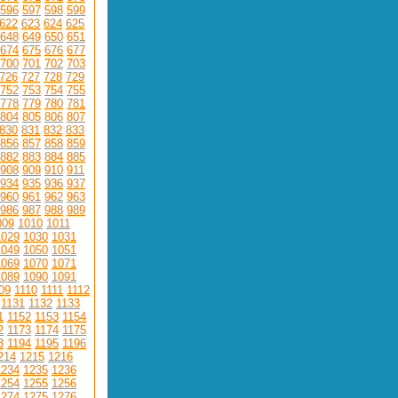
596
597
598
599
622
623
624
625
648
649
650
651
674
675
676
677
700
701
702
703
726
727
728
729
752
753
754
755
778
779
780
781
804
805
806
807
830
831
832
833
856
857
858
859
882
883
884
885
908
909
910
911
934
935
936
937
960
961
962
963
986
987
988
989
009
1010
1011
1029
1030
1031
1049
1050
1051
1069
1070
1071
1089
1090
1091
09
1110
1111
1112
1131
1132
1133
1
1152
1153
1154
2
1173
1174
1175
3
1194
1195
1196
214
1215
1216
1234
1235
1236
1254
1255
1256
1274
1275
1276