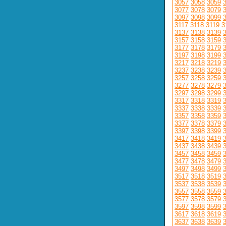
3057
3058
3059
3077
3078
3079
3097
3098
3099
3117
3118
3119
3
3137
3138
3139
3157
3158
3159
3177
3178
3179
3197
3198
3199
3217
3218
3219
3237
3238
3239
3257
3258
3259
3277
3278
3279
3297
3298
3299
3317
3318
3319
3337
3338
3339
3357
3358
3359
3377
3378
3379
3397
3398
3399
3417
3418
3419
3437
3438
3439
3457
3458
3459
3477
3478
3479
3497
3498
3499
3517
3518
3519
3537
3538
3539
3557
3558
3559
3577
3578
3579
3597
3598
3599
3617
3618
3619
3637
3638
3639