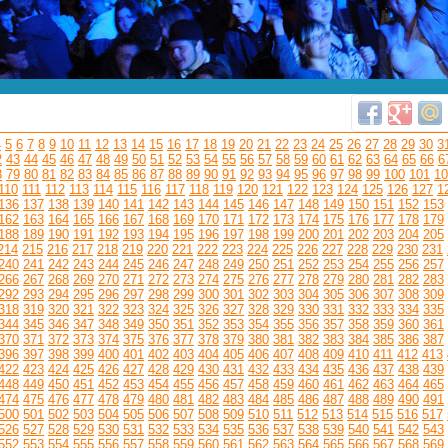
4
5
6
7
8
9
10
11
12
13
14
15
16
17
18
19
20
21
22
23
24
25
26
27
28
29
30
3
2
43
44
45
46
47
48
49
50
51
52
53
54
55
56
57
58
59
60
61
62
63
64
65
66
6
8
79
80
81
82
83
84
85
86
87
88
89
90
91
92
93
94
95
96
97
98
99
100
101
10
110
111
112
113
114
115
116
117
118
119
120
121
122
123
124
125
126
127
1
136
137
138
139
140
141
142
143
144
145
146
147
148
149
150
151
152
153
162
163
164
165
166
167
168
169
170
171
172
173
174
175
176
177
178
179
188
189
190
191
192
193
194
195
196
197
198
199
200
201
202
203
204
205
214
215
216
217
218
219
220
221
222
223
224
225
226
227
228
229
230
231
240
241
242
243
244
245
246
247
248
249
250
251
252
253
254
255
256
257
266
267
268
269
270
271
272
273
274
275
276
277
278
279
280
281
282
283
292
293
294
295
296
297
298
299
300
301
302
303
304
305
306
307
308
309
318
319
320
321
322
323
324
325
326
327
328
329
330
331
332
333
334
335
344
345
346
347
348
349
350
351
352
353
354
355
356
357
358
359
360
361
370
371
372
373
374
375
376
377
378
379
380
381
382
383
384
385
386
387
396
397
398
399
400
401
402
403
404
405
406
407
408
409
410
411
412
413
422
423
424
425
426
427
428
429
430
431
432
433
434
435
436
437
438
439
448
449
450
451
452
453
454
455
456
457
458
459
460
461
462
463
464
465
474
475
476
477
478
479
480
481
482
483
484
485
486
487
488
489
490
491
500
501
502
503
504
505
506
507
508
509
510
511
512
513
514
515
516
517
526
527
528
529
530
531
532
533
534
535
536
537
538
539
540
541
542
543
552
553
554
555
556
557
558
559
560
561
562
563
564
565
566
567
568
569