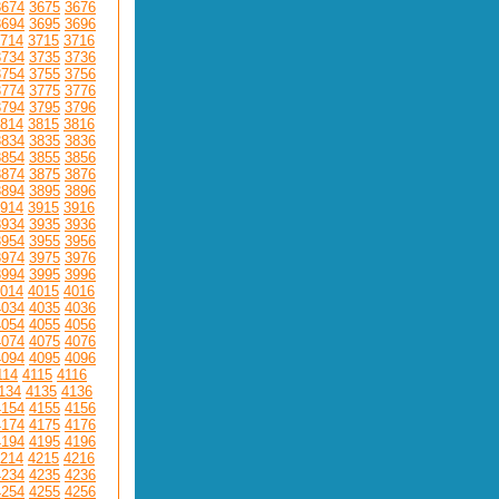
3674
3675
3676
3694
3695
3696
714
3715
3716
3734
3735
3736
3754
3755
3756
3774
3775
3776
3794
3795
3796
814
3815
3816
3834
3835
3836
3854
3855
3856
3874
3875
3876
3894
3895
3896
914
3915
3916
3934
3935
3936
3954
3955
3956
3974
3975
3976
3994
3995
3996
014
4015
4016
4034
4035
4036
4054
4055
4056
4074
4075
4076
4094
4095
4096
114
4115
4116
134
4135
4136
4154
4155
4156
4174
4175
4176
4194
4195
4196
214
4215
4216
4234
4235
4236
4254
4255
4256